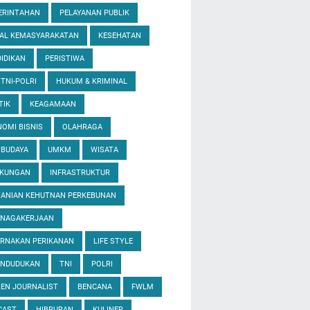
ERINTAHAN
PELAYANAN PUBLIK
IAL KEMASYARAKATAN
KESEHATAN
IDIKAN
PERISTIWA
 TNI-POLRI
HUKUM & KRIMINAL
TIK
KEAGAMAAN
OMI BISNIS
OLAHRAGA
 BUDAYA
UMKM
WISATA
GKUNGAN
INFRASTRUKTUR
TANIAN KEHUTNAN PERKEBUNAN
ENAGAKERJAAN
ERNAKAN PERIKANAN
LIFE STYLE
ENDUDUKAN
TNI
POLRI
ZEN JOURNALIST
BENCANA
FWLM
CAST
HIBRURAN
KULINER