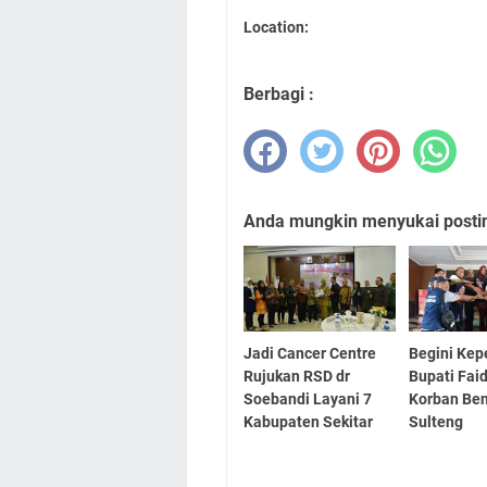
Location:
Berbagi :
Anda mungkin menyukai posting
Jadi Cancer Centre
Begini Kep
Rujukan RSD dr
Bupati Fai
Soebandi Layani 7
Korban Ben
Kabupaten Sekitar
Sulteng