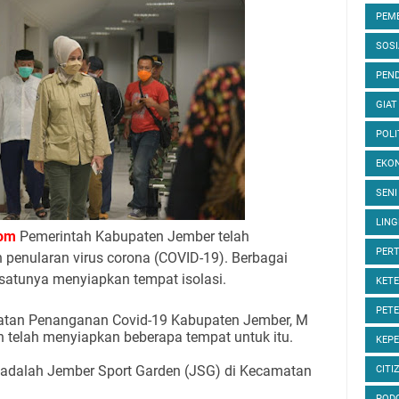
PEM
SOS
PEND
GIAT
POLI
EKON
SENI
LIN
om
Pemerintah Kabupaten Jember telah
PER
 penularan virus corona (COVID-19). Berbagai
 satunya menyiapkan tempat isolasi.
KET
PET
patan Penanganan Covid-19 Kabupaten Jember, M
h telah menyiapkan beberapa tempat untuk itu.
KEP
p adalah Jember Sport Garden (JSG) di Kecamatan
CITI
POD