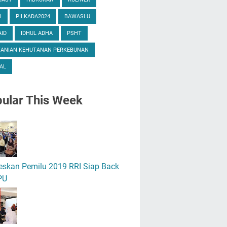
I
PILKADA2024
BAWASLU
ID
IDHUL ADHA
PSHT
TANIAN KEHUTANAN PERKEBUNAN
AL
ular
This Week
eskan Pemilu 2019 RRI Siap Back
PU