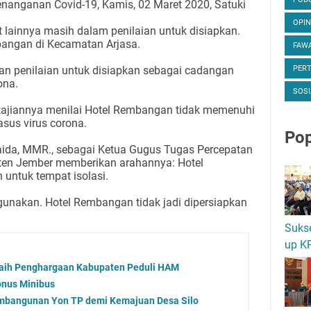
enanganan Covid-19, Kamis, 02 Maret 2020, Satuki
OPIN
ainnya masih dalam penilaian untuk disiapkan.
bangan di Kecamatan Arjasa.
FAWA
n penilaian untuk disiapkan sebagai cadangan
PER
ona.
SOSI
kajiannya menilai Hotel Rembangan tidak memenuhi
asus virus corona.
Pop
 Faida, MMR., sebagai Ketua Gugus Tugas Percepatan
en Jember memberikan arahannya: Hotel
 untuk tempat isolasi.
gunakan. Hotel Rembangan tidak jadi dipersiapkan
Suks
up K
 Raih Penghargaan Kabupaten Peduli HAM
nus Minibus
mbangunan Yon TP demi Kemajuan Desa Silo