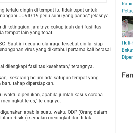
Rapid
g terlalu dingin di tempat itu tidak tepat untuk
Petu
nangani COVID-19 perlu suhu yang panas,” jelasnya.
i ketinggian, jaraknya cukup jauh dari fasilitas
a tempat lain yang tepat.
Hati-
G. Saat ini gedung olahraga tersebut dinilai siap
enanganan virus yang diketahui pertama kali berasal
Bekas
Dipen
l dilengkapi fasilitas kesehatan,” terangnya.
Fa
kan, sekarang belum ada satupun tempat yang
 baru tahap dipersiapkan.
tu-waktu diperlukan, apabila jumlah kasus corona
meningkat terus,” terangnya.
k digunakan apabila suatu waktu ODP (Orang dalam
alam Risiko) semakin meningkat dan tidak