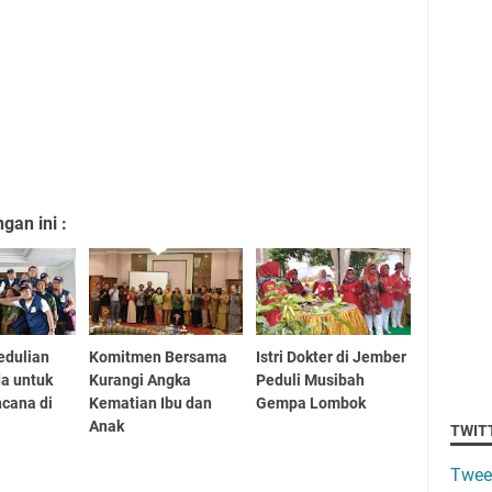
an ini :
edulian
Komitmen Bersama
Istri Dokter di Jember
da untuk
Kurangi Angka
Peduli Musibah
cana di
Kematian Ibu dan
Gempa Lombok
Anak
TWIT
Twee