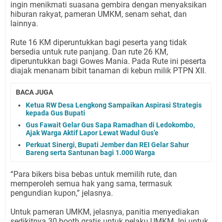
ingin menikmati suasana gembira dengan menyaksikan
hiburan rakyat, pameran UMKM, senam sehat, dan
lainnya.
Rute 16 KM diperuntukkan bagi peserta yang tidak
bersedia untuk rute panjang. Dan rute 26 KM,
diperuntukkan bagi Gowes Mania. Pada Rute ini peserta
diajak menanam bibit tanaman di kebun milik PTPN XII.
BACA JUGA
Ketua RW Desa Lengkong Sampaikan Aspirasi Strategis
kepada Gus Bupati
Gus Fawait Gelar Gus Sapa Ramadhan di Ledokombo,
Ajak Warga Aktif Lapor Lewat Wadul Gus’e
Perkuat Sinergi, Bupati Jember dan REI Gelar Sahur
Bareng serta Santunan bagi 1.000 Warga
“Para bikers bisa bebas untuk memilih rute, dan
memperoleh semua hak yang sama, termasuk
pengundian kupon,” jelasnya.
Untuk pameran UMKM, jelasnya, panitia menyediakan
sedikitnya 30 booth gratis untuk pelaku UMKM. Ini untuk