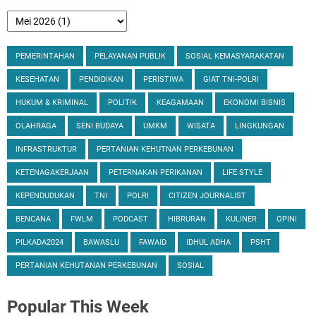
PEMERINTAHAN
PELAYANAN PUBLIK
SOSIAL KEMASYARAKATAN
KESEHATAN
PENDIDIKAN
PERISTIWA
GIAT TNI-POLRI
HUKUM & KRIMINAL
POLITIK
KEAGAMAAN
EKONOMI BISNIS
OLAHRAGA
SENI BUDAYA
UMKM
WISATA
LINGKUNGAN
INFRASTRUKTUR
PERTANIAN KEHUTNAN PERKEBUNAN
KETENAGAKERJAAN
PETERNAKAN PERIKANAN
LIFE STYLE
KEPENDUDUKAN
TNI
POLRI
CITIZEN JOURNALIST
BENCANA
FWLM
PODCAST
HIBRURAN
KULINER
OPINI
PILKADA2024
BAWASLU
FAWAID
IDHUL ADHA
PSHT
PERTANIAN KEHUTANAN PERKEBUNAN
SOSIAL
Popular
This Week