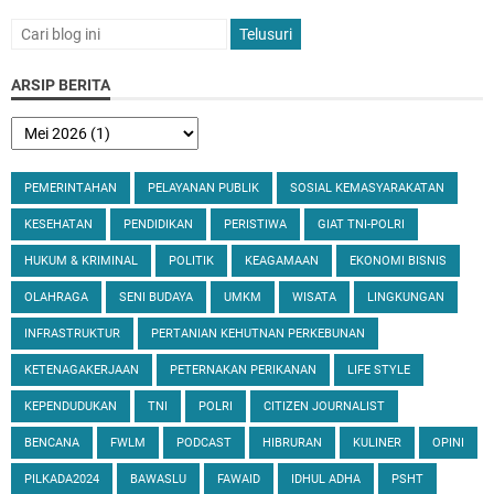
ARSIP BERITA
PEMERINTAHAN
PELAYANAN PUBLIK
SOSIAL KEMASYARAKATAN
KESEHATAN
PENDIDIKAN
PERISTIWA
GIAT TNI-POLRI
HUKUM & KRIMINAL
POLITIK
KEAGAMAAN
EKONOMI BISNIS
OLAHRAGA
SENI BUDAYA
UMKM
WISATA
LINGKUNGAN
INFRASTRUKTUR
PERTANIAN KEHUTNAN PERKEBUNAN
KETENAGAKERJAAN
PETERNAKAN PERIKANAN
LIFE STYLE
KEPENDUDUKAN
TNI
POLRI
CITIZEN JOURNALIST
BENCANA
FWLM
PODCAST
HIBRURAN
KULINER
OPINI
PILKADA2024
BAWASLU
FAWAID
IDHUL ADHA
PSHT