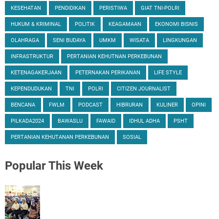
KESEHATAN
PENDIDIKAN
PERISTIWA
GIAT TNI-POLRI
HUKUM & KRIMINAL
POLITIK
KEAGAMAAN
EKONOMI BISNIS
OLAHRAGA
SENI BUDAYA
UMKM
WISATA
LINGKUNGAN
INFRASTRUKTUR
PERTANIAN KEHUTNAN PERKEBUNAN
KETENAGAKERJAAN
PETERNAKAN PERIKANAN
LIFE STYLE
KEPENDUDUKAN
TNI
POLRI
CITIZEN JOURNALIST
BENCANA
FWLM
PODCAST
HIBRURAN
KULINER
OPINI
PILKADA2024
BAWASLU
FAWAID
IDHUL ADHA
PSHT
PERTANIAN KEHUTANAN PERKEBUNAN
SOSIAL
Popular
This Week