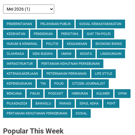
PEMERINTAHAN
PELAYANAN PUBLIK
SOSIAL KEMASYARAKATAN
KESEHATAN
PENDIDIKAN
PERISTIWA
GIAT TNI-POLRI
HUKUM & KRIMINAL
POLITIK
KEAGAMAAN
EKONOMI BISNIS
OLAHRAGA
SENI BUDAYA
UMKM
WISATA
LINGKUNGAN
INFRASTRUKTUR
PERTANIAN KEHUTNAN PERKEBUNAN
KETENAGAKERJAAN
PETERNAKAN PERIKANAN
LIFE STYLE
KEPENDUDUKAN
TNI
POLRI
CITIZEN JOURNALIST
BENCANA
FWLM
PODCAST
HIBRURAN
KULINER
OPINI
PILKADA2024
BAWASLU
FAWAID
IDHUL ADHA
PSHT
PERTANIAN KEHUTANAN PERKEBUNAN
SOSIAL
Popular
This Week