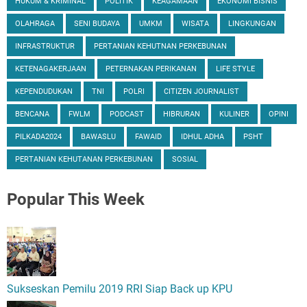
HUKUM & KRIMINAL
POLITIK
KEAGAMAAN
EKONOMI BISNIS
OLAHRAGA
SENI BUDAYA
UMKM
WISATA
LINGKUNGAN
INFRASTRUKTUR
PERTANIAN KEHUTNAN PERKEBUNAN
KETENAGAKERJAAN
PETERNAKAN PERIKANAN
LIFE STYLE
KEPENDUDUKAN
TNI
POLRI
CITIZEN JOURNALIST
BENCANA
FWLM
PODCAST
HIBRURAN
KULINER
OPINI
PILKADA2024
BAWASLU
FAWAID
IDHUL ADHA
PSHT
PERTANIAN KEHUTANAN PERKEBUNAN
SOSIAL
Popular
This Week
Sukseskan Pemilu 2019 RRI Siap Back up KPU