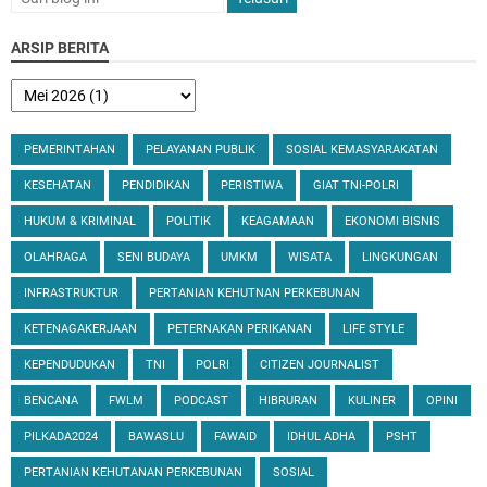
ARSIP BERITA
PEMERINTAHAN
PELAYANAN PUBLIK
SOSIAL KEMASYARAKATAN
KESEHATAN
PENDIDIKAN
PERISTIWA
GIAT TNI-POLRI
HUKUM & KRIMINAL
POLITIK
KEAGAMAAN
EKONOMI BISNIS
OLAHRAGA
SENI BUDAYA
UMKM
WISATA
LINGKUNGAN
INFRASTRUKTUR
PERTANIAN KEHUTNAN PERKEBUNAN
KETENAGAKERJAAN
PETERNAKAN PERIKANAN
LIFE STYLE
KEPENDUDUKAN
TNI
POLRI
CITIZEN JOURNALIST
BENCANA
FWLM
PODCAST
HIBRURAN
KULINER
OPINI
PILKADA2024
BAWASLU
FAWAID
IDHUL ADHA
PSHT
PERTANIAN KEHUTANAN PERKEBUNAN
SOSIAL