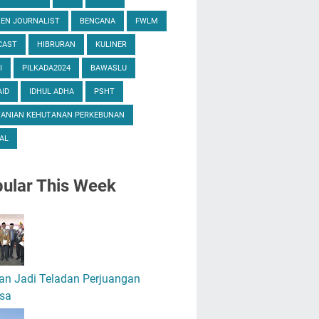
ZEN JOURNALIST
BENCANA
FWLM
CAST
HIBRURAN
KULINER
I
PILKADA2024
BAWASLU
ID
IDHUL ADHA
PSHT
TANIAN KEHUTANAN PERKEBUNAN
AL
ular
This Week
an Jadi Teladan Perjuangan
sa