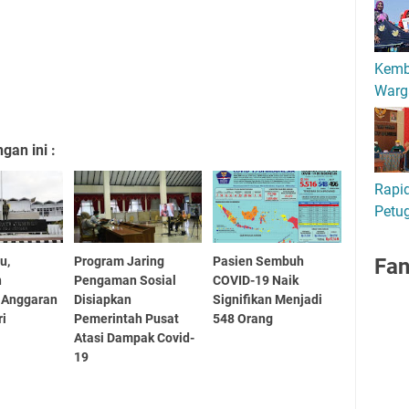
Kemb
Warg
an ini :
Rapid
Petu
u,
Program Jaring
Pasien Sembuh
Fa
n
Pengaman Sosial
COVID-19 Naik
 Anggaran
Disiapkan
Signifikan Menjadi
ri
Pemerintah Pusat
548 Orang
Atasi Dampak Covid-
19