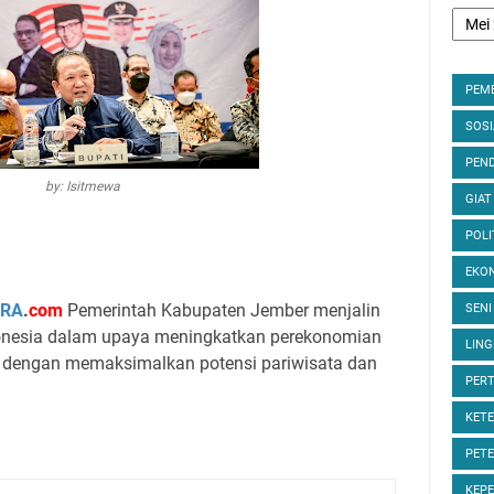
PEM
SOS
PEND
by: Isitmewa
GIAT
POLI
EKON
RA
.
com
Pemerintah Kabupaten Jember menjalin
SENI
onesia dalam upaya meningkatkan perekonomian
LIN
dengan memaksimalkan potensi pariwisata dan
PER
KET
PET
KEP