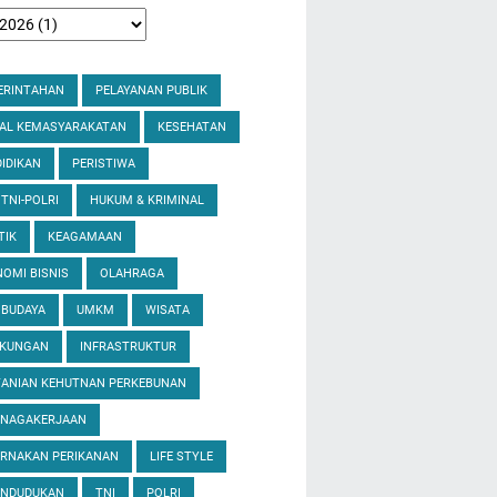
ERINTAHAN
PELAYANAN PUBLIK
IAL KEMASYARAKATAN
KESEHATAN
IDIKAN
PERISTIWA
 TNI-POLRI
HUKUM & KRIMINAL
TIK
KEAGAMAAN
OMI BISNIS
OLAHRAGA
 BUDAYA
UMKM
WISATA
GKUNGAN
INFRASTRUKTUR
TANIAN KEHUTNAN PERKEBUNAN
ENAGAKERJAAN
ERNAKAN PERIKANAN
LIFE STYLE
ENDUDUKAN
TNI
POLRI