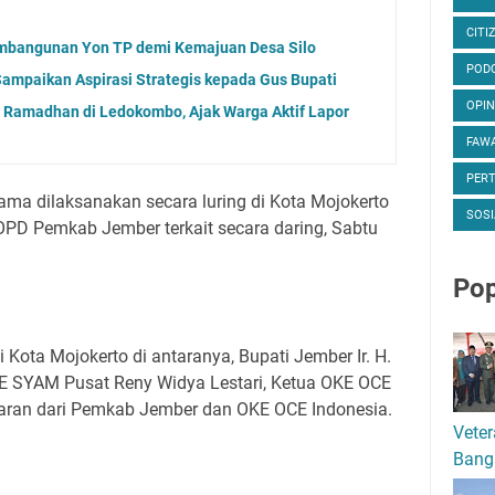
CITI
mbangunan Yon TP demi Kemajuan Desa Silo
POD
ampaikan Aspirasi Strategis kepada Gus Bupati
OPIN
 Ramadhan di Ledokombo, Ajak Warga Aktif Lapor
FAWA
PER
ma dilaksanakan secara luring di Kota Mojokerto
SOSI
a OPD Pemkab Jember terkait secara daring, Sabtu
Pop
 Kota Mojokerto di antaranya, Bupati Jember Ir. H.
E SYAM Pusat Reny Widya Lestari, Ketua OKE OCE
jaran dari Pemkab Jember dan OKE OCE Indonesia.
Veter
Bang