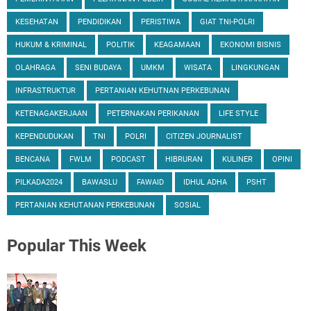
KESEHATAN
PENDIDIKAN
PERISTIWA
GIAT TNI-POLRI
HUKUM & KRIMINAL
POLITIK
KEAGAMAAN
EKONOMI BISNIS
OLAHRAGA
SENI BUDAYA
UMKM
WISATA
LINGKUNGAN
INFRASTRUKTUR
PERTANIAN KEHUTNAN PERKEBUNAN
KETENAGAKERJAAN
PETERNAKAN PERIKANAN
LIFE STYLE
KEPENDUDUKAN
TNI
POLRI
CITIZEN JOURNALIST
BENCANA
FWLM
PODCAST
HIBRURAN
KULINER
OPINI
PILKADA2024
BAWASLU
FAWAID
IDHUL ADHA
PSHT
PERTANIAN KEHUTANAN PERKEBUNAN
SOSIAL
Popular
This Week