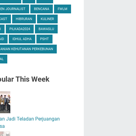
ZEN JOURNALIST
BENCANA
FWLM
CAST
HIBRURAN
KULINER
I
PILKADA2024
BAWASLU
ID
IDHUL ADHA
PSHT
TANIAN KEHUTANAN PERKEBUNAN
AL
ular
This Week
an Jadi Teladan Perjuangan
sa