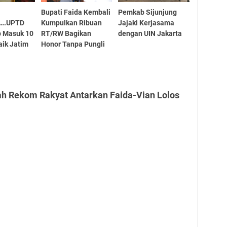
Bupati Faida Kembali
Pemkab Sijunjung
!….UPTD
Kumpulkan Ribuan
Jajaki Kerjasama
b Masuk 10
RT/RW Bagikan
dengan UIN Jakarta
aik Jatim
Honor Tanpa Pungli
ah Rekom Rakyat Antarkan Faida-Vian Lolos