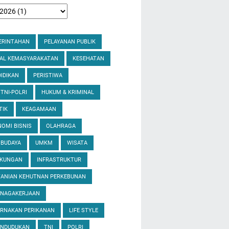
ERINTAHAN
PELAYANAN PUBLIK
IAL KEMASYARAKATAN
KESEHATAN
IDIKAN
PERISTIWA
 TNI-POLRI
HUKUM & KRIMINAL
TIK
KEAGAMAAN
OMI BISNIS
OLAHRAGA
 BUDAYA
UMKM
WISATA
GKUNGAN
INFRASTRUKTUR
TANIAN KEHUTNAN PERKEBUNAN
ENAGAKERJAAN
ERNAKAN PERIKANAN
LIFE STYLE
ENDUDUKAN
TNI
POLRI