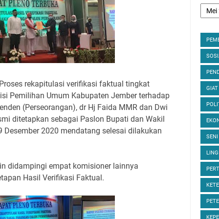
PEM
SOS
PEND
Proses rekapitulasi verifikasi faktual tingkat
GIAT
isi Pemilihan Umum Kabupaten Jember terhadap
POLI
enden (Perseorangan), dr Hj Faida MMR dan Dwi
smi ditetapkan sebagai Paslon Bupati dan Wakil
EKON
 9 Desember 2020 mendatang selesai dilakukan
SENI
LIN
n didampingi empat komisioner lainnya
PER
pan Hasil Verifikasi Faktual.
KET
PET
KEP