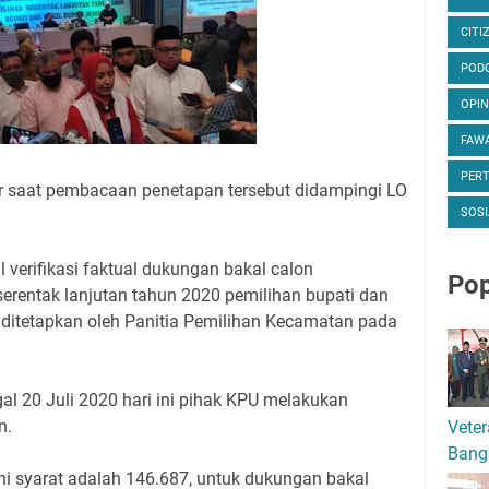
CITI
POD
OPIN
FAWA
PER
r saat pembacaan penetapan tersebut didampingi LO
SOSI
 verifikasi faktual dukungan bakal calon
Pop
erentak lanjutan tahun 2020 pemilihan bupati dan
 ditetapkan oleh Panitia Pemilihan Kecamatan pada
gal 20 Juli 2020 hari ini pihak KPU melakukan
n.
Veter
Bang
 syarat adalah 146.687, untuk dukungan bakal