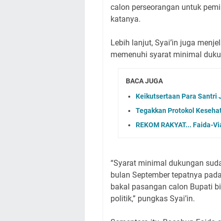
calon perseorangan untuk pemil
katanya.
Lebih lanjut, Syai’in juga men
memenuhi syarat minimal duku
BACA JUGA
Keikutsertaan Para Santri
Tegakkan Protokol Keseha
REKOM RAKYAT... Faida-Via
“Syarat minimal dukungan sudah
bulan September tepatnya pada 
bakal pasangan calon Bupati bis
politik,” pungkas Syai’in.