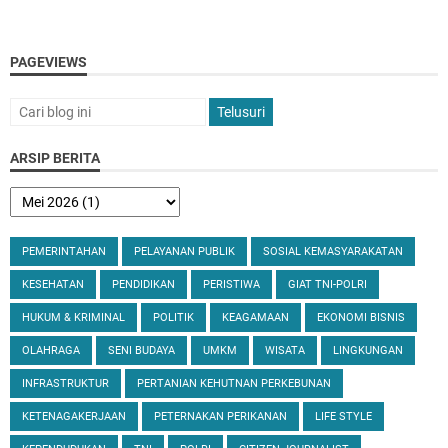
PAGEVIEWS
ARSIP BERITA
PEMERINTAHAN
PELAYANAN PUBLIK
SOSIAL KEMASYARAKATAN
KESEHATAN
PENDIDIKAN
PERISTIWA
GIAT TNI-POLRI
HUKUM & KRIMINAL
POLITIK
KEAGAMAAN
EKONOMI BISNIS
OLAHRAGA
SENI BUDAYA
UMKM
WISATA
LINGKUNGAN
INFRASTRUKTUR
PERTANIAN KEHUTNAN PERKEBUNAN
KETENAGAKERJAAN
PETERNAKAN PERIKANAN
LIFE STYLE