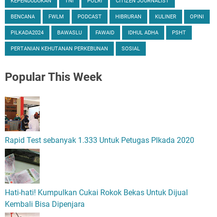
KEPENDUDUKAN
TNI
POLRI
CITIZEN JOURNALIST
BENCANA
FWLM
PODCAST
HIBRURAN
KULINER
OPINI
PILKADA2024
BAWASLU
FAWAID
IDHUL ADHA
PSHT
PERTANIAN KEHUTANAN PERKEBUNAN
SOSIAL
Popular
This Week
Rapid Test sebanyak 1.333 Untuk Petugas Plkada 2020
Hati-hati! Kumpulkan Cukai Rokok Bekas Untuk Dijual
Kembali Bisa Dipenjara