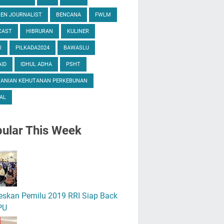
ZEN JOURNALIST
BENCANA
FWLM
CAST
HIBRURAN
KULINER
I
PILKADA2024
BAWASLU
ID
IDHUL ADHA
PSHT
TANIAN KEHUTANAN PERKEBUNAN
AL
ular
This Week
eskan Pemilu 2019 RRI Siap Back
PU