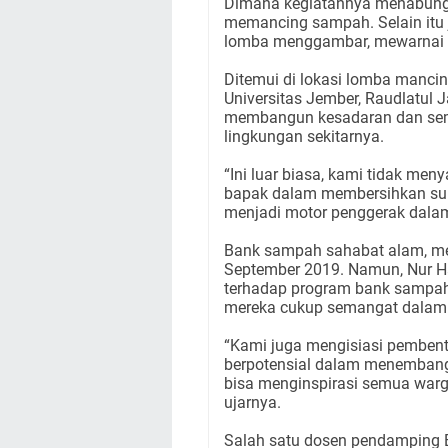
Dimana kegiatannya menabung
memancing sampah. Selain itu
lomba menggambar, mewarnai d
Ditemui di lokasi lomba mancin
Universitas Jember, Raudlatul
membangun kesadaran dan sem
lingkungan sekitarnya.
“Ini luar biasa, kami tidak men
bapak dalam membersihkan su
menjadi motor penggerak dalam
Bank sampah sahabat alam, me
September 2019. Namun, Nur H
terhadap program bank sampah 
mereka cukup semangat dalam 
“Kami juga mengisiasi pemben
berpotensial dalam menembang
bisa menginspirasi semua war
ujarnya.
Salah satu dosen pendamping B