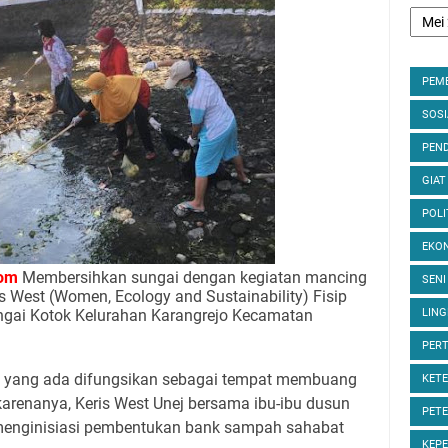
PEM
SOS
PEND
GIAT
POLI
EKON
om
Membersihkan sungai dengan kegiatan mancing
SENI
 West (Women, Ecology and Sustainability) Fisip
ungai Kotok Kelurahan Karangrejo Kecamatan
LIN
PER
ai yang ada difungsikan sebagai tempat membuang
KET
karenanya, Keris West Unej bersama ibu-ibu dusun
PET
 menginisiasi pembentukan bank sampah sahabat
KEP