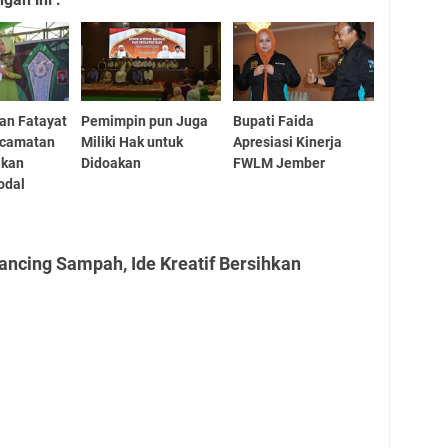
an Fatayat
Pemimpin pun Juga
Bupati Faida
ecamatan
Miliki Hak untuk
Apresiasi Kinerja
ikan
Didoakan
FWLM Jember
odal
ncing Sampah, Ide Kreatif Bersihkan