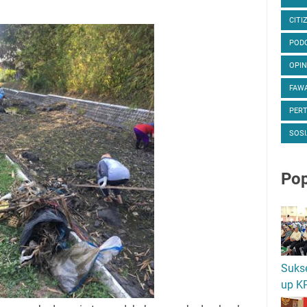
CITI
POD
OPIN
FAWA
PER
SOSI
Pop
Suks
up K