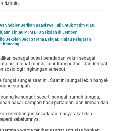
an dahulu.
As Shobier Berikan Beasiswa Full untuk Yatim Piatu
rjaun Tinjau PTM Di 3 Sekolah di Jember
io Sekolah Jadi Sarana Belajar, Tinjau Pelajaran
 1 Kencong
adikan sebagai pusat peradaban yakni sebagai
a air, tempat mandi, jalur transportasi, dan tempat
en sosiologi lingkungan tersebut.
fungsi sungai saat ini. Saat ini sungai lebih banyak
mbuang sampah.
buang ke sungai, seperti sampah rumah tangga,
pah pasar, sampah hasil pertanian, dan limbah dari
kankan membangun kesadaran masyarakat dan
eperti sebelumnya.
 sampah warga terlihat sangat antusias bahkan