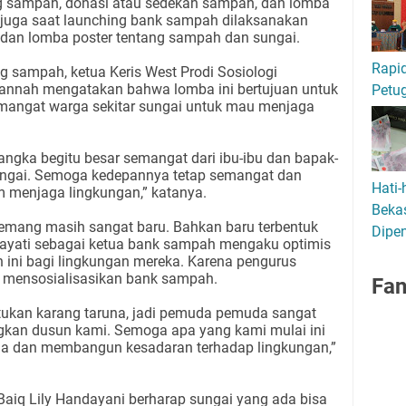
 sampah, donasi atau sedekah sampah, dan lomba
 juga saat launching bank sampah dilaksanakan
an lomba poster tentang sampah dan sungai.
Rapid
g sampah, ketua Keris West Prodi Sosiologi
 Jannah mengatakan bahwa lomba ini bertujuan untuk
Petu
angat warga sekitar sungai untuk mau menjaga
yangka begitu besar semangat dari ibu-ibu dan bapak-
ngai. Semoga kedepannya tetap semangat dan
Hati-
 menjaga lingkungan,” katanya.
Bekas
mang masih sangat baru. Bahkan baru terbentuk
Dipen
ayati sebagai ketua bank sampah mengaku optimis
ini bagi lingkungan mereka. Karena pengurus
mensosialisasikan bank sampah.
Fa
tukan karang taruna, jadi pemuda pemuda sangat
kan dusun kami. Semoga apa yang kami mulai ini
ga dan membangun kesadaran terhadap lingkungan,”
aiq Lily Handayani berharap sungai yang ada bisa