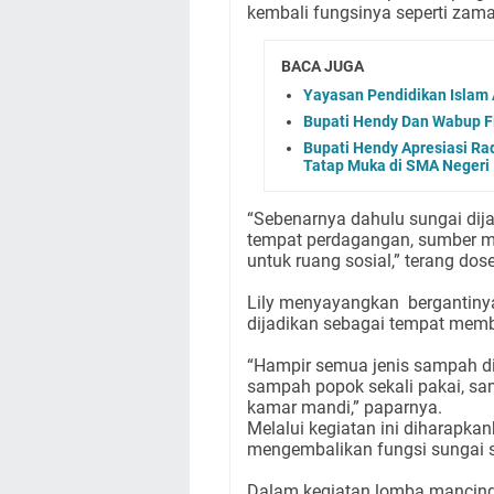
kembali fungsinya seperti zam
BACA JUGA
Yayasan Pendidikan Islam 
Bupati Hendy Dan Wabup Fi
Bupati Hendy Apresiasi Rad
Tatap Muka di SMA Negeri
“Sebenarnya dahulu sungai dij
tempat perdagangan, sumber mat
untuk ruang sosial,” terang dos
Lily menyayangkan bergantinya 
dijadikan sebagai tempat me
“Hampir semua jenis sampah di
sampah popok sekali pakai, sam
kamar mandi,” paparnya.
Melalui kegiatan ini diharap
mengembalikan fungsi sungai s
Dalam kegiatan lomba mancing