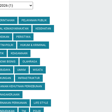
ERINTAHAN
PELAYANAN PUBLIK
IAL KEMASYARAKATAN
KESEHATAN
IDIKAN
PERISTIWA
 TNI-POLRI
HUKUM & KRIMINAL
TIK
KEAGAMAAN
OMI BISNIS
OLAHRAGA
 BUDAYA
UMKM
WISATA
GKUNGAN
INFRASTRUKTUR
TANIAN KEHUTNAN PERKEBUNAN
ENAGAKERJAAN
ERNAKAN PERIKANAN
LIFE STYLE
ENDUDUKAN
TNI
POLRI