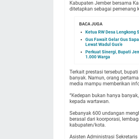
Kabupaten Jember bersama Kab
ditetapkan sebagai pemenang ka
BACA JUGA
Ketua RW Desa Lengkong S
Gus Fawait Gelar Gus Sapa
Lewat Wadul Gus’e
Perkuat Sinergi, Bupati Je
1.000 Warga
Terkait prestasi tersebut, bupat
banyak. Namun, orang pertama 
media mampu memberikan info
“Kedepan bukan hanya banyak,
kepada wartawan.
Sebanyak 600 undangan mengha
berasal dari koorporasi, lemba
kabupaten/kota.
Asisten Administrasi Sekretar