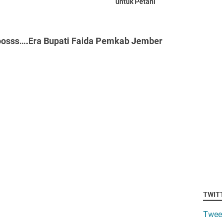
untuk Petani
oosss….Era Bupati Faida Pemkab Jember
TWIT
Twee