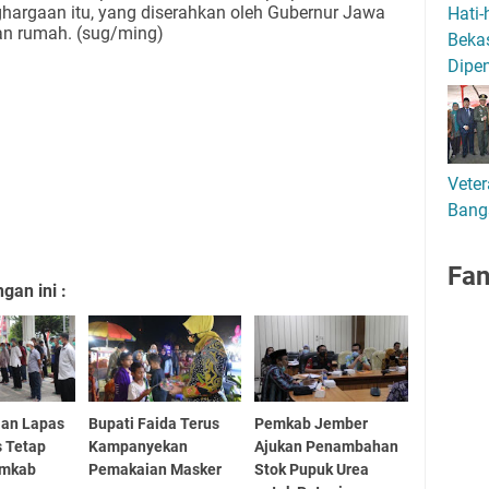
hargaan itu, yang diserahkan oleh Gubernur Jawa
Hati-
an rumah. (sug/ming)
Bekas
Dipen
Veter
Bang
Fa
an ini :
aan Lapas
Bupati Faida Terus
Pemkab Jember
 Tetap
Kampanyekan
Ajukan Penambahan
emkab
Pemakaian Masker
Stok Pupuk Urea