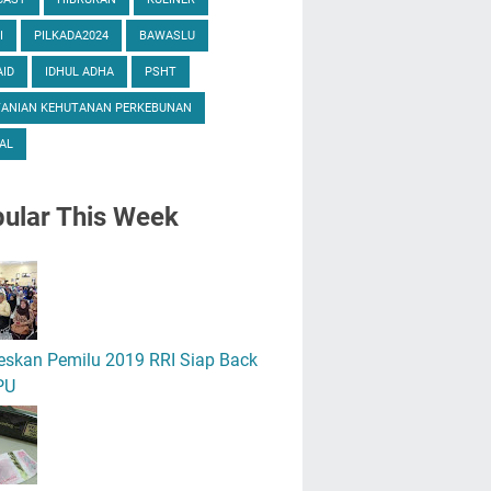
I
PILKADA2024
BAWASLU
ID
IDHUL ADHA
PSHT
TANIAN KEHUTANAN PERKEBUNAN
AL
ular
This Week
eskan Pemilu 2019 RRI Siap Back
PU