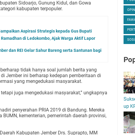
upaten Sidoarjo, Gunung Kidul, dan Gowa
tegori kabupaten terpopuler.
OPIN
FAWA
PER
ampaikan Aspirasi Strategis kepada Gus Bupati
 Ramadhan di Ledokombo, Ajak Warga Aktif Lapor
SOSI
mber dan REI Gelar Sahur Bareng serta Santunan bagi
Pop
i berharap tidak hanya soal jumlah berita yang
di Jember ini berharap kedepan pemberitaan di
rmasi yang mengedukasi masyarakat.
 tetapi juga mengedukasi masyarakat,” ungkapnya
Suks
up K
diri penyerahan PRIA 2019 di Bandung. Mereka
ga BUMN, kementerian, pemerintah daerah provinsi,
is Daerah Kabupaten Jember Drs. Suprapto, MM