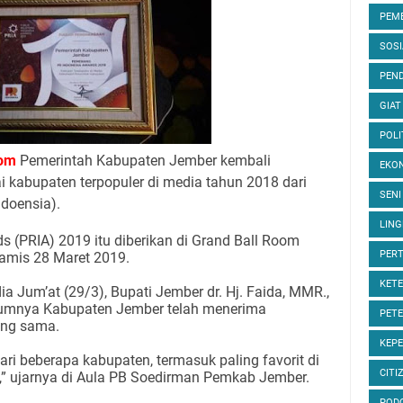
PEM
SOS
PEND
GIAT
POLI
om
Pemerintah Kabupaten Jember kembali
EKON
kabupaten terpopuler di media tahun 2018 dari
SENI
ndoensia).
LIN
ds (PRIA) 2019 itu diberikan di Grand Ball Room
PER
amis 28 Maret 2019.
KET
ia Jum’at (29/3), Bupati Jember dr. Hj. Faida, MMR.,
lumnya Kabupaten Jember telah menerima
PET
ang sama.
KEP
i beberapa kabupaten, termasuk paling favorit di
CITI
” ujarnya di Aula PB Soedirman Pemkab Jember.
POD