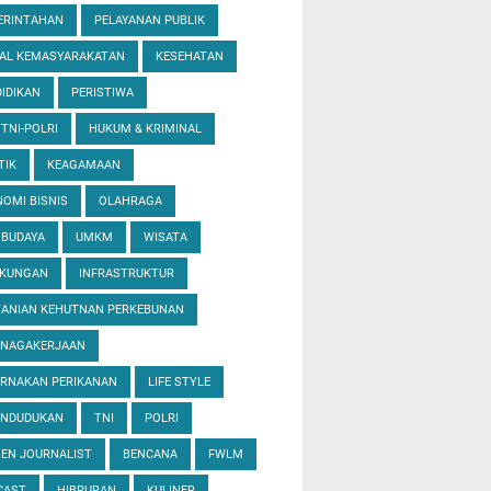
ERINTAHAN
PELAYANAN PUBLIK
IAL KEMASYARAKATAN
KESEHATAN
IDIKAN
PERISTIWA
 TNI-POLRI
HUKUM & KRIMINAL
TIK
KEAGAMAAN
OMI BISNIS
OLAHRAGA
 BUDAYA
UMKM
WISATA
GKUNGAN
INFRASTRUKTUR
TANIAN KEHUTNAN PERKEBUNAN
ENAGAKERJAAN
ERNAKAN PERIKANAN
LIFE STYLE
ENDUDUKAN
TNI
POLRI
ZEN JOURNALIST
BENCANA
FWLM
CAST
HIBRURAN
KULINER