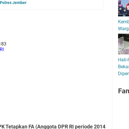
 Polres Jember
Kemb
Warg
183
RI
Hati-
Bekas
Dipen
Fa
PK Tetapkan FA (Anggota DPR RI periode 2014