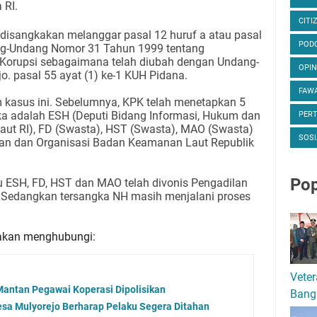
 RI.
CITI
 disangkakan melanggar pasal 12 huruf a atau pasal
POD
ang-Undang Nomor 31 Tahun 1999 tentang
Korupsi sebagaimana telah diubah dengan Undang-
OPIN
. pasal 55 ayat (1) ke-1 KUH Pidana.
FAWA
m kasus ini. Sebelumnya, KPK telah menetapkan 5
ka adalah ESH (Deputi Bidang Informasi, Hukum dan
PER
ut RI), FD (Swasta), HST (Swasta), MAO (Swasta)
SOSI
aan dan Organisasi Badan Keamanan Laut Republik
Pop
tu ESH, FD, HST dan MAO telah divonis Pengadilan
. Sedangkan tersangka NH masih menjalani proses
ilakan menghubungi:
Veter
 Mantan Pegawai Koperasi Dipolisikan
Bang
sa Mulyorejo Berharap Pelaku Segera Ditahan