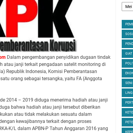
PEM
SOS
PEND
GIAT
om
Dalam pengembangan penyidikan dugaan tindak
atau janji terkait pengadaan satelit monitoring di
POLI
) Republik Indonesia, Komisi Pemberantasan
EKON
satu orang sebagai tersangka, yaitu FA (Anggota
SENI
LIN
ode 2014 – 2019 diduga menerima hadiah atau janji
PER
duga bahwa hadiah atau janji tersebut diberikan
KET
kukan atau tidak melakukan sesuatu dalam
dengan kewajibannya terkait dengan proses
PET
KA-K/L dalam APBN-P Tahun Anggaran 2016 yang
KEP