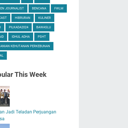
ZEN JOURNALIST
BENCANA
FWLM
CAST
HIBRURAN
KULINER
I
PILKADA2024
BAWASLU
ID
IDHUL ADHA
PSHT
TANIAN KEHUTANAN PERKEBUNAN
AL
ular
This Week
an Jadi Teladan Perjuangan
sa