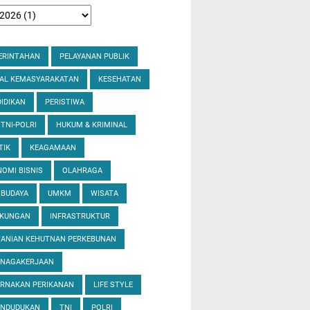
ERINTAHAN
PELAYANAN PUBLIK
IAL KEMASYARAKATAN
KESEHATAN
IDIKAN
PERISTIWA
 TNI-POLRI
HUKUM & KRIMINAL
TIK
KEAGAMAAN
OMI BISNIS
OLAHRAGA
 BUDAYA
UMKM
WISATA
GKUNGAN
INFRASTRUKTUR
TANIAN KEHUTNAN PERKEBUNAN
ENAGAKERJAAN
ERNAKAN PERIKANAN
LIFE STYLE
ENDUDUKAN
TNI
POLRI