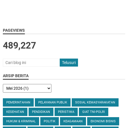
PAGEVIEWS
489,227
ARSIP BERITA
PEMERINTAHAN
PELAYANAN PUBLIK
SOSIAL KEMASYARAKATAN
KESEHATAN
PENDIDIKAN
PERISTIWA
GIAT TNI-POLRI
HUKUM & KRIMINAL
POLITIK
KEAGAMAAN
EKONOMI BISNIS