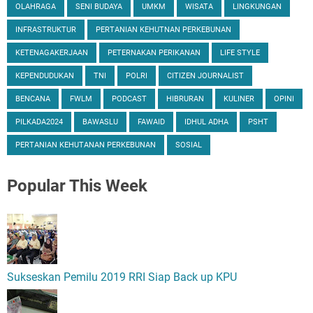
OLAHRAGA
SENI BUDAYA
UMKM
WISATA
LINGKUNGAN
INFRASTRUKTUR
PERTANIAN KEHUTNAN PERKEBUNAN
KETENAGAKERJAAN
PETERNAKAN PERIKANAN
LIFE STYLE
KEPENDUDUKAN
TNI
POLRI
CITIZEN JOURNALIST
BENCANA
FWLM
PODCAST
HIBRURAN
KULINER
OPINI
PILKADA2024
BAWASLU
FAWAID
IDHUL ADHA
PSHT
PERTANIAN KEHUTANAN PERKEBUNAN
SOSIAL
Popular
This Week
Sukseskan Pemilu 2019 RRI Siap Back up KPU