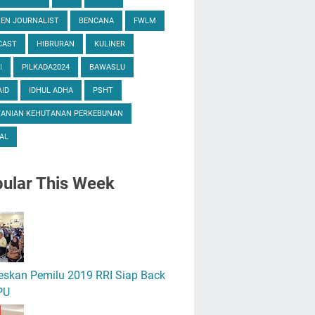
ZEN JOURNALIST
BENCANA
FWLM
CAST
HIBRURAN
KULINER
I
PILKADA2024
BAWASLU
ID
IDHUL ADHA
PSHT
TANIAN KEHUTANAN PERKEBUNAN
AL
ular
This Week
eskan Pemilu 2019 RRI Siap Back
PU