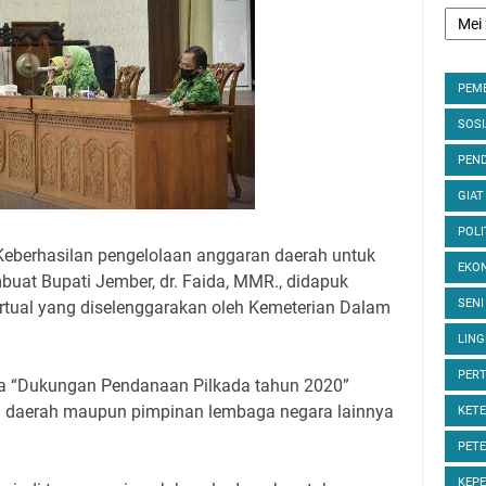
PEM
SOS
PEND
GIAT
POLI
eberhasilan pengelolaan anggaran daerah untuk
EKON
at Bupati Jember, dr. Faida, MMR., didapuk
SENI
rtual yang diselenggarakan oleh Kemeterian Dalam
LIN
PER
a “Dukungan Pendanaan Pilkada tahun 2020”
ala daerah maupun pimpinan lembaga negara lainnya
KET
PET
KEP