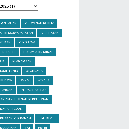
ERINTAHAN
PELAYANAN PUBLIK
IAL KEMASYARAKATAN
KESEHATAN
IDIKAN
PERISTIWA
 TNI-POLRI
HUKUM & KRIMINAL
TIK
KEAGAMAAN
OMI BISNIS
OLAHRAGA
 BUDAYA
UMKM
WISATA
GKUNGAN
INFRASTRUKTUR
TANIAN KEHUTNAN PERKEBUNAN
ENAGAKERJAAN
ERNAKAN PERIKANAN
LIFE STYLE
ENDUDUKAN
TNI
POLRI