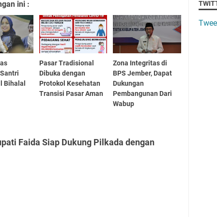
an ini :
TWIT
Twee
as
Pasar Tradisional
Zona Integritas di
Santri
Dibuka dengan
BPS Jember, Dapat
l Bihalal
Protokol Kesehatan
Dukungan
Transisi Pasar Aman
Pembangunan Dari
Wabup
upati Faida Siap Dukung Pilkada dengan