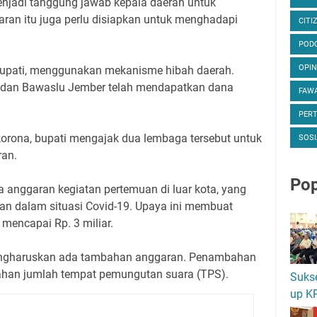
njadi tanggung jawab kepala daerah untuk
an itu juga perlu disiapkan untuk menghadapi
CITI
POD
OPIN
 bupati, menggunakan mekanisme hibah daerah.
 dan Bawaslu Jember telah mendapatkan dana
FAWA
PER
 korona, bupati mengajak dua lembaga tersebut untuk
SOSI
ran.
Pop
da anggaran kegiatan pertemuan di luar kota, yang
n dalam situasi Covid-19. Upaya ini membuat
encapai Rp. 3 miliar.
engharuskan ada tambahan anggaran. Penambahan
ahan jumlah tempat pemungutan suara (TPS).
Suks
up K