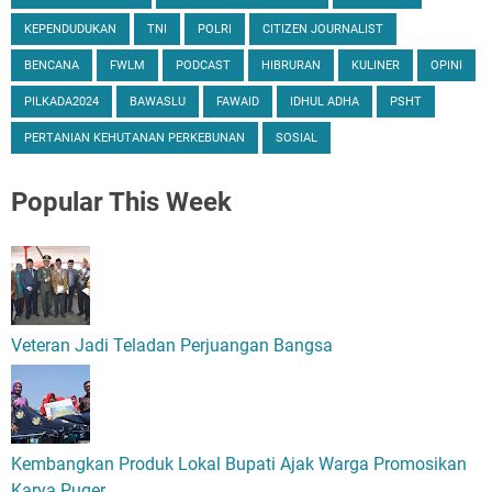
KEPENDUDUKAN
TNI
POLRI
CITIZEN JOURNALIST
BENCANA
FWLM
PODCAST
HIBRURAN
KULINER
OPINI
PILKADA2024
BAWASLU
FAWAID
IDHUL ADHA
PSHT
PERTANIAN KEHUTANAN PERKEBUNAN
SOSIAL
Popular
This Week
Veteran Jadi Teladan Perjuangan Bangsa
Kembangkan Produk Lokal Bupati Ajak Warga Promosikan
Karya Puger