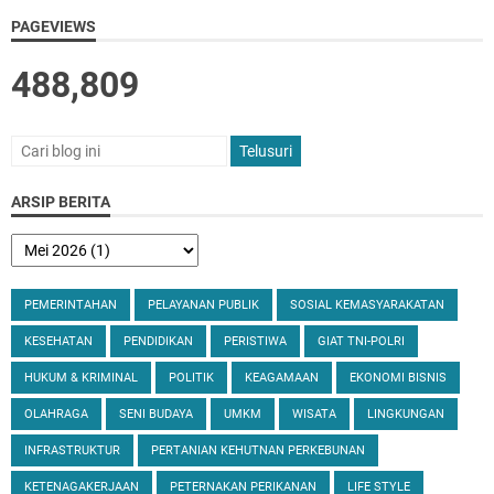
PAGEVIEWS
488,809
ARSIP BERITA
PEMERINTAHAN
PELAYANAN PUBLIK
SOSIAL KEMASYARAKATAN
KESEHATAN
PENDIDIKAN
PERISTIWA
GIAT TNI-POLRI
HUKUM & KRIMINAL
POLITIK
KEAGAMAAN
EKONOMI BISNIS
OLAHRAGA
SENI BUDAYA
UMKM
WISATA
LINGKUNGAN
INFRASTRUKTUR
PERTANIAN KEHUTNAN PERKEBUNAN
KETENAGAKERJAAN
PETERNAKAN PERIKANAN
LIFE STYLE