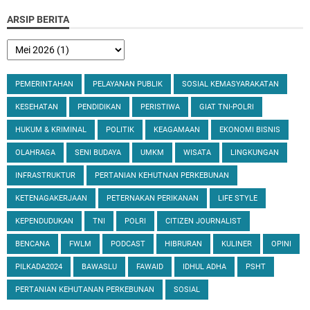
ARSIP BERITA
PEMERINTAHAN
PELAYANAN PUBLIK
SOSIAL KEMASYARAKATAN
KESEHATAN
PENDIDIKAN
PERISTIWA
GIAT TNI-POLRI
HUKUM & KRIMINAL
POLITIK
KEAGAMAAN
EKONOMI BISNIS
OLAHRAGA
SENI BUDAYA
UMKM
WISATA
LINGKUNGAN
INFRASTRUKTUR
PERTANIAN KEHUTNAN PERKEBUNAN
KETENAGAKERJAAN
PETERNAKAN PERIKANAN
LIFE STYLE
KEPENDUDUKAN
TNI
POLRI
CITIZEN JOURNALIST
BENCANA
FWLM
PODCAST
HIBRURAN
KULINER
OPINI
PILKADA2024
BAWASLU
FAWAID
IDHUL ADHA
PSHT
PERTANIAN KEHUTANAN PERKEBUNAN
SOSIAL