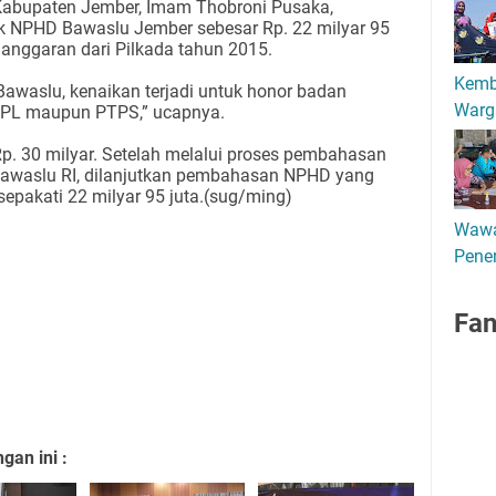
Kabupaten Jember, Imam Thobroni Pusaka,
 NPHD Bawaslu Jember sebesar Rp. 22 milyar 95
 anggaran dari Pilkada tahun 2015.
Kemb
Bawaslu, kenaikan terjadi untuk honor badan
Warg
 PPL maupun PTPS,” ucapnya.
. 30 milyar. Setelah melalui proses pembahasan
Bawaslu RI, dilanjutkan pembahasan NPHD yang
epakati 22 milyar 95 juta.(sug/ming)
Wawa
Pener
Fa
an ini :