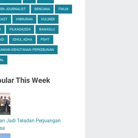
ZEN JOURNALIST
BENCANA
FWLM
CAST
HIBRURAN
KULINER
I
PILKADA2024
BAWASLU
ID
IDHUL ADHA
PSHT
TANIAN KEHUTANAN PERKEBUNAN
AL
ular
This Week
an Jadi Teladan Perjuangan
sa