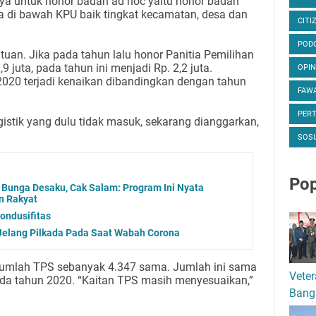
nya untuk honor badan ad hoc yaitu honor badan
a di bawah KPU baik tingkat kecamatan, desa dan
CITI
POD
tuan. Jika pada tahun lalu honor Panitia Pemilihan
 juta, pada tahun ini menjadi Rp. 2,2 juta.
OPIN
2020 terjadi kenaikan dibandingkan dengan tahun
FAWA
PER
gistik yang dulu tidak masuk, sekarang dianggarkan,
SOSI
Pop
Bunga Desaku, Cak Salam: Program Ini Nyata
n Rakyat
ondusifitas
 Jelang Pilkada Pada Saat Wabah Corona
 jumlah TPS sebanyak 4.347 sama. Jumlah ini sama
Veter
da tahun 2020. “Kaitan TPS masih menyesuaikan,”
Bang