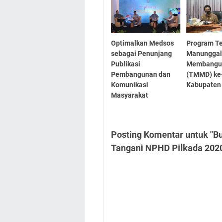
Optimalkan Medsos
Program T
sebagai Penunjang
Manungga
Publikasi
Membangu
Pembangunan dan
(TMMD) ke-
Komunikasi
Kabupaten
Masyarakat
Posting Komentar untuk "B
Tangani NPHD Pilkada 202