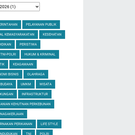
ERINTAHAN
PELAYANAN PUBLIK
IAL KEMASYARAKATAN
KESEHATAN
IDIKAN
PERISTIWA
 TNI-POLRI
HUKUM & KRIMINAL
TIK
KEAGAMAAN
OMI BISNIS
OLAHRAGA
 BUDAYA
UMKM
WISATA
GKUNGAN
INFRASTRUKTUR
TANIAN KEHUTNAN PERKEBUNAN
ENAGAKERJAAN
ERNAKAN PERIKANAN
LIFE STYLE
ENDUDUKAN
TNI
POLRI