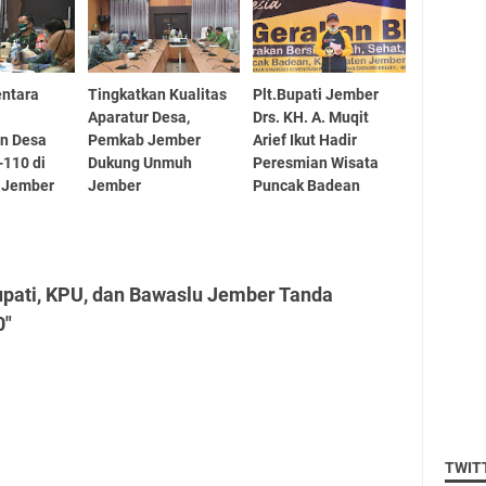
entara
Tingkatkan Kualitas
Plt.Bupati Jember
l
Aparatur Desa,
Drs. KH. A. Muqit
n Desa
Pemkab Jember
Arief Ikut Hadir
110 di
Dukung Unmuh
Peresmian Wisata
 Jember
Jember
Puncak Badean
upati, KPU, dan Bawaslu Jember Tanda
0"
TWIT