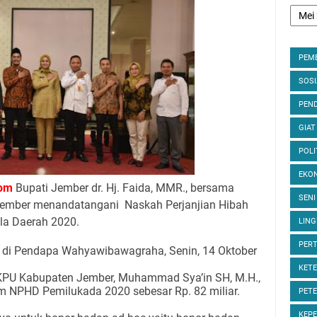
PEM
SOS
PEND
GIAT
POLI
EKON
om
Bupati Jember dr. Hj. Faida, MMR., bersama
SENI
ember menandatangani Naskah Perjanjian Hibah
la Daerah 2020.
LIN
PER
di Pendapa Wahyawibawagraha, Senin, 14 Oktober
KET
KPU Kabupaten Jember, Muhammad Sya’in SH, M.H.,
 NPHD Pemilukada 2020 sebesar Rp. 82 miliar.
PET
KEP