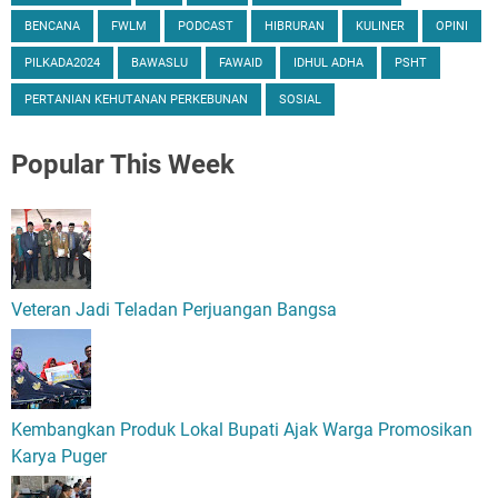
BENCANA
FWLM
PODCAST
HIBRURAN
KULINER
OPINI
PILKADA2024
BAWASLU
FAWAID
IDHUL ADHA
PSHT
PERTANIAN KEHUTANAN PERKEBUNAN
SOSIAL
Popular
This Week
Veteran Jadi Teladan Perjuangan Bangsa
Kembangkan Produk Lokal Bupati Ajak Warga Promosikan
Karya Puger