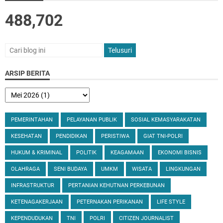
488,702
ARSIP BERITA
PEMERINTAHAN
PELAYANAN PUBLIK
SOSIAL KEMASYARAKATAN
KESEHATAN
PENDIDIKAN
PERISTIWA
GIAT TNI-POLRI
HUKUM & KRIMINAL
POLITIK
KEAGAMAAN
EKONOMI BISNIS
OLAHRAGA
SENI BUDAYA
UMKM
WISATA
LINGKUNGAN
INFRASTRUKTUR
PERTANIAN KEHUTNAN PERKEBUNAN
KETENAGAKERJAAN
PETERNAKAN PERIKANAN
LIFE STYLE
KEPENDUDUKAN
TNI
POLRI
CITIZEN JOURNALIST