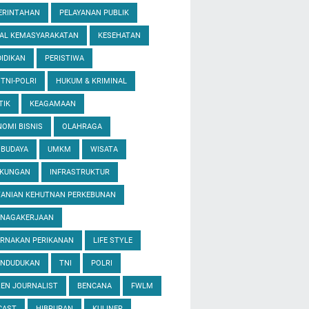
ERINTAHAN
PELAYANAN PUBLIK
IAL KEMASYARAKATAN
KESEHATAN
IDIKAN
PERISTIWA
 TNI-POLRI
HUKUM & KRIMINAL
TIK
KEAGAMAAN
OMI BISNIS
OLAHRAGA
 BUDAYA
UMKM
WISATA
GKUNGAN
INFRASTRUKTUR
TANIAN KEHUTNAN PERKEBUNAN
ENAGAKERJAAN
ERNAKAN PERIKANAN
LIFE STYLE
ENDUDUKAN
TNI
POLRI
ZEN JOURNALIST
BENCANA
FWLM
CAST
HIBRURAN
KULINER