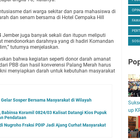
OPIN
usiasme dari warga sekitar dan para mahasiswa di
arah dan senam bersama di Hotel Cempaka Hill
FAWA
PER
4 Jember juga banyak sekali dan itupun meliputi
ikut mendonorkan darahnya yang di hadiri Komandan
SOSI
im,” tuturnya menjelaskan.
laskan bahwa kegiatan seperti donor darah amanat
Pop
ari PBB dan hasil konverensi Palang Merah harus
ni menyiapkan darah untuk kebutuhan masyarakat
P Gelar Sosper Bersama Masyarakat di Wilayah
Suks
up K
 Babinsa Koramil 0824/03 Kalisat Datangi Kios Pupuk
kan Pendataan
 Nugroho Fraksi PDIP Jadi Ajang Curhat Masyarakat