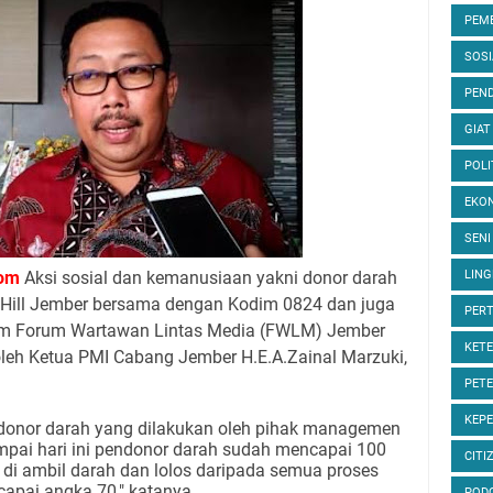
PEM
SOS
PEND
GIAT
POLI
EKON
SENI
om
Aksi sosial dan kemanusiaan yakni donor darah
LIN
 Hill Jember bersama dengan Kodim 0824 dan juga
PER
am Forum Wartawan Lintas Media (FWLM) Jember
KET
oleh Ketua PMI Cabang Jember H.E.A.Zainal Marzuki,
PET
KEP
 donor darah yang dilakukan oleh pihak managemen
mpai hari ini pendonor darah sudah mencapai 100
CITI
 di ambil darah dan lolos daripada semua proses
apai angka 70," katanya.
POD