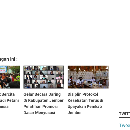
an ini :
 Bercita
Gelar Secara Daring
Disiplin Protokol
Jadi Petani
Di Kabupaten Jember
Kesehatan Terus di
nesia
Pelatihan Promosi
Upayakan Pemkab
Dasar Menyususi
Jember
TWIT
Twee