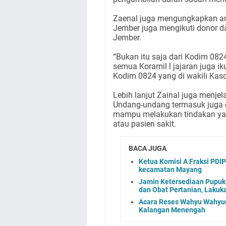
Zaenal juga mengungkapkan ant
Jember juga mengikuti donor d
Jember.
“Bukan itu saja dari Kodim 082
semua Koramil l jajaran juga 
Kodim 0824 yang di wakili Kasd
Lebih lanjut Zainal juga menje
Undang-undang termasuk juga d
mampu melakukan tindakan yak
atau pasien sakit.
BACA JUGA
Ketua Komisi A Fraksi PDI
kecamatan Mayang
Jamin Ketersediaan Pupuk,
dan Obat Pertanian, Laku
Acara Reses Wahyu Wahyudi
Kalangan Menengah