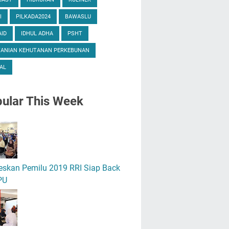
I
PILKADA2024
BAWASLU
ID
IDHUL ADHA
PSHT
TANIAN KEHUTANAN PERKEBUNAN
AL
ular
This Week
eskan Pemilu 2019 RRI Siap Back
PU