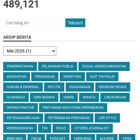
489,121
ARSIP BERITA
PEMERINTAHAN
PELAYANAN PUBLIK
SOSIAL KEMASYARAKATAN
KESEHATAN
PENDIDIKAN
PERISTIWA
GIAT TNI-POLRI
HUKUM & KRIMINAL
POLITIK
KEAGAMAAN
EKONOMI BISNIS
OLAHRAGA
SENI BUDAYA
UMKM
WISATA
LINGKUNGAN
INFRASTRUKTUR
PERTANIAN KEHUTNAN PERKEBUNAN
KETENAGAKERJAAN
PETERNAKAN PERIKANAN
LIFE STYLE
KEPENDUDUKAN
TNI
POLRI
CITIZEN JOURNALIST
BENCANA
FWLM
PODCAST
HIBRURAN
KULINER
OPINI