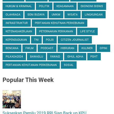
HUKUM & KRIMINAL
POLITIK
KEAGAMAAN
EKONOMI BISNIS
OLAHRAGA
SENI BUDAYA
UMKM
WISATA
LINGKUNGAN
INFRASTRUKTUR
PERTANIAN KEHUTNAN PERKEBUNAN
KETENAGAKERJAAN
PETERNAKAN PERIKANAN
LIFE STYLE
KEPENDUDUKAN
TNI
POLRI
CITIZEN JOURNALIST
BENCANA
FWLM
PODCAST
HIBRURAN
KULINER
OPINI
PILKADA2024
BAWASLU
FAWAID
IDHUL ADHA
PSHT
PERTANIAN KEHUTANAN PERKEBUNAN
SOSIAL
Popular
This Week
Sukseskan Pemilu 2019 RRI Siap Back up KPU