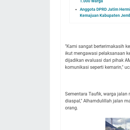
1.000 Warga
Anggota DPRD Jatim Hermi
Kemajuan Kabupaten Jem
"Kami sangat berterimakasih 
ikut mengawasi pelaksanaan kegi
dijadikan evaluasi dari pihak A
komunikasi seperti kemarin," u
Sementara Taufik, warga jalan
diaspal," Alhamdulillah jalan 
orang.