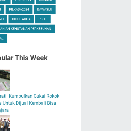
I
PILKADA2024
BAWASLU
ID
IDHUL ADHA
PSHT
TANIAN KEHUTANAN PERKEBUNAN
AL
ular
This Week
hati! Kumpulkan Cukai Rokok
 Untuk Dijual Kembali Bisa
jara