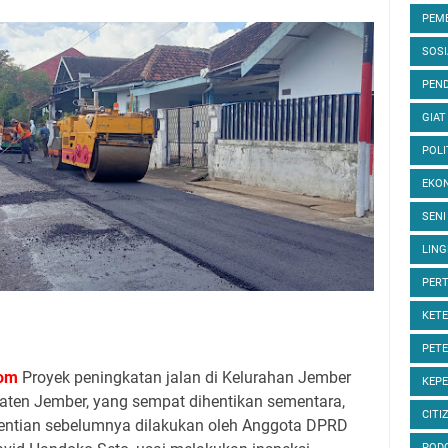
PEM
SOS
PEND
GIAT
POLI
EKON
SENI
LIN
PER
KET
PET
om
Proyek peningkatan jalan di Kelurahan Jember
KEP
aten Jember, yang sempat dihentikan sementara,
CITI
ghentian sebelumnya dilakukan oleh Anggota DPRD
POD