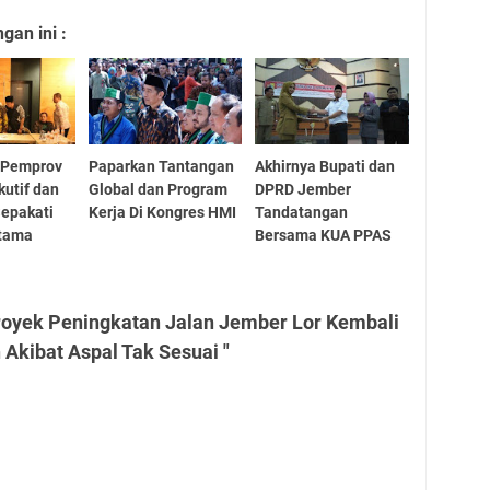
an ini :
i Pemprov
Paparkan Tantangan
Akhirnya Bupati dan
kutif dan
Global dan Program
DPRD Jember
Sepakati
Kerja Di Kongres HMI
Tandatangan
Utama
Bersama KUA PPAS
royek Peningkatan Jalan Jember Lor Kembali
 Akibat Aspal Tak Sesuai "