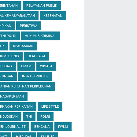
ERINTAHAN
PELAYANAN PUBLIK
IAL KEMASYARAKATAN
KESEHATAN
IDIKAN
PERISTIWA
 TNI-POLRI
HUKUM & KRIMINAL
TIK
KEAGAMAAN
OMI BISNIS
OLAHRAGA
 BUDAYA
UMKM
WISATA
GKUNGAN
INFRASTRUKTUR
TANIAN KEHUTNAN PERKEBUNAN
ENAGAKERJAAN
ERNAKAN PERIKANAN
LIFE STYLE
ENDUDUKAN
TNI
POLRI
ZEN JOURNALIST
BENCANA
FWLM
CAST
HIBRURAN
KULINER