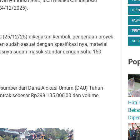
vid Handoko Seto, usai melakukan inspeksi
24/12/2025).
OPIN
FAWA
PER
s (25/12/25) dikerjakan kembali, pengerjaan proyek
SOSI
an sudah sesuai dengan spesifikasi nya, material
asnya sudah masuk standar dengan suhu 150
Pop
bersumber dari Dana Alokasi Umum (DAU) Tahun
ontrak sebesar Rp399.135.000,00 dan volume
Hati-
.
Bekas
Dipen