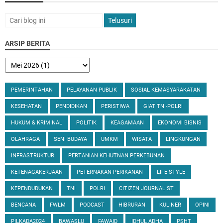
ARSIP BERITA
PEMERINTAHAN
PELAYANAN PUBLIK
SOSIAL KEMASYARAKATAN
KESEHATAN
PENDIDIKAN
PERISTIWA
GIAT TNI-POLRI
HUKUM & KRIMINAL
POLITIK
KEAGAMAAN
EKONOMI BISNIS
OLAHRAGA
SENI BUDAYA
UMKM
WISATA
LINGKUNGAN
INFRASTRUKTUR
PERTANIAN KEHUTNAN PERKEBUNAN
KETENAGAKERJAAN
PETERNAKAN PERIKANAN
LIFE STYLE
KEPENDUDUKAN
TNI
POLRI
CITIZEN JOURNALIST
BENCANA
FWLM
PODCAST
HIBRURAN
KULINER
OPINI
PILKADA2024
BAWASLU
FAWAID
IDHUL ADHA
PSHT