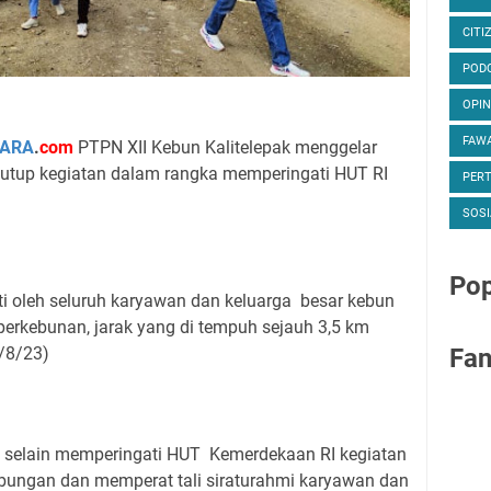
CITI
POD
OPIN
FAWA
ARA
.
com
PTPN XII Kebun Kalitelepak menggelar
nutup kegiatan dalam rangka memperingati HUT RI
PER
SOSI
Pop
uti oleh seluruh karyawan dan keluarga besar kebun
 perkebunan, jarak yang di tempuh sejauh 3,5 km
Fa
/8/23)
 ) selain memperingati HUT Kemerdekaan RI kegiatan
ubungan dan memperat tali siraturahmi karyawan dan