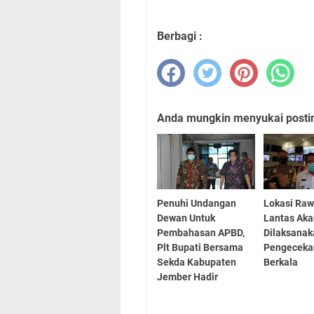
Berbagi :
Anda mungkin menyukai posting
Penuhi Undangan
Lokasi Ra
Dewan Untuk
Lantas Ak
Pembahasan APBD,
Dilaksana
Plt Bupati Bersama
Pengeceka
Sekda Kabupaten
Berkala
Jember Hadir