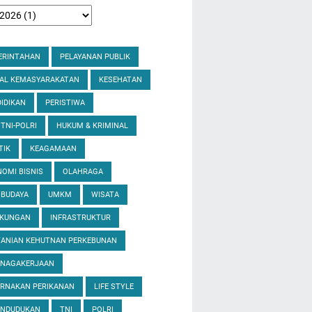
ERINTAHAN
PELAYANAN PUBLIK
IAL KEMASYARAKATAN
KESEHATAN
IDIKAN
PERISTIWA
 TNI-POLRI
HUKUM & KRIMINAL
TIK
KEAGAMAAN
OMI BISNIS
OLAHRAGA
 BUDAYA
UMKM
WISATA
GKUNGAN
INFRASTRUKTUR
TANIAN KEHUTNAN PERKEBUNAN
ENAGAKERJAAN
ERNAKAN PERIKANAN
LIFE STYLE
ENDUDUKAN
TNI
POLRI