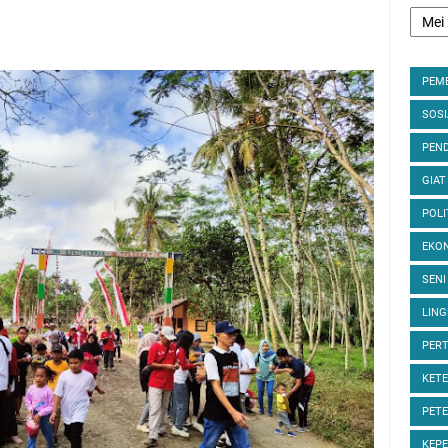
PEM
SOS
PEND
GIAT
POLI
EKON
SENI
LIN
PER
KET
PET
KEP