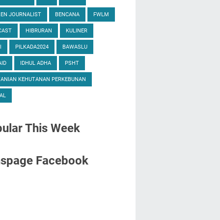
ZEN JOURNALIST
BENCANA
FWLM
CAST
HIBRURAN
KULINER
I
PILKADA2024
BAWASLU
ID
IDHUL ADHA
PSHT
TANIAN KEHUTANAN PERKEBUNAN
AL
ular
This Week
nspage Facebook