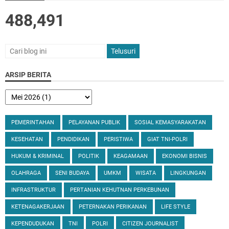
488,491
ARSIP BERITA
PEMERINTAHAN
PELAYANAN PUBLIK
SOSIAL KEMASYARAKATAN
KESEHATAN
PENDIDIKAN
PERISTIWA
GIAT TNI-POLRI
HUKUM & KRIMINAL
POLITIK
KEAGAMAAN
EKONOMI BISNIS
OLAHRAGA
SENI BUDAYA
UMKM
WISATA
LINGKUNGAN
INFRASTRUKTUR
PERTANIAN KEHUTNAN PERKEBUNAN
KETENAGAKERJAAN
PETERNAKAN PERIKANAN
LIFE STYLE
KEPENDUDUKAN
TNI
POLRI
CITIZEN JOURNALIST