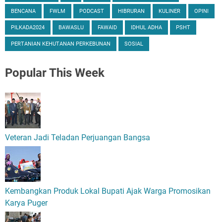
BENCANA
FWLM
PODCAST
HIBRURAN
KULINER
OPINI
PILKADA2024
BAWASLU
FAWAID
IDHUL ADHA
PSHT
PERTANIAN KEHUTANAN PERKEBUNAN
SOSIAL
Popular
This Week
Veteran Jadi Teladan Perjuangan Bangsa
Kembangkan Produk Lokal Bupati Ajak Warga Promosikan
Karya Puger