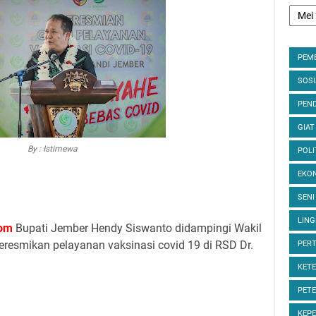
PEM
SOS
PEND
GIAT
By : Istimewa
POLI
EKON
SENI
LIN
om
Bupati Jember Hendy Siswanto didampingi Wakil
eresmikan pelayanan vaksinasi covid 19 di RSD Dr.
PER
KET
PET
KEP