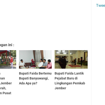
Twee
an ini :
n
Bupati Faida Bertemu
Bupati Faida Lantik
nan
Bupati Banyuwangi,
Pejabat Baru di
 Jember
Ada Apa ya?
Lingkungan Pemkab
erah,
Jember
an Pusat