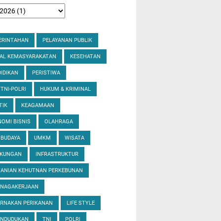
ERINTAHAN
PELAYANAN PUBLIK
IAL KEMASYARAKATAN
KESEHATAN
IDIKAN
PERISTIWA
 TNI-POLRI
HUKUM & KRIMINAL
TIK
KEAGAMAAN
OMI BISNIS
OLAHRAGA
 BUDAYA
UMKM
WISATA
GKUNGAN
INFRASTRUKTUR
TANIAN KEHUTNAN PERKEBUNAN
ENAGAKERJAAN
ERNAKAN PERIKANAN
LIFE STYLE
ENDUDUKAN
TNI
POLRI