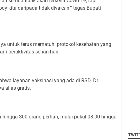
nda semua tidak akan terkena Covid-19, tapi
dy kita daripada tidak divaksin,” tegas Bupati
ya untuk terus mematuhi protokol kesehatan yang
am beraktivitas sehari-hari.
hwa layanan vaksinasi yang ada di RSD. Dr.
a alias gratis.
i hingga 300 orang perhari, mulai pukul 08:00 hingga
TWIT