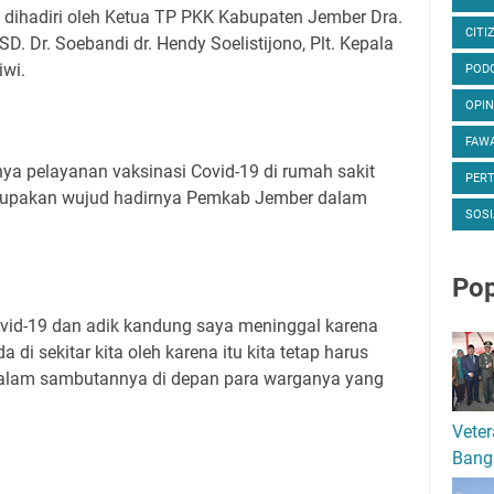
 dihadiri oleh Ketua TP PKK Kabupaten Jember Dra.
CITI
 RSD. Dr. Soebandi dr. Hendy Soelistijono, Plt. Kepala
iwi.
POD
OPIN
FAWA
ya pelayanan vaksinasi Covid-19 di rumah sakit
PER
merupakan wujud hadirnya Pemkab Jember dalam
SOSI
Pop
ovid-19 dan adik kandung saya meninggal karena
 di sekitar kita oleh karena itu kita tetap harus
dalam sambutannya di depan para warganya yang
Veter
Bang