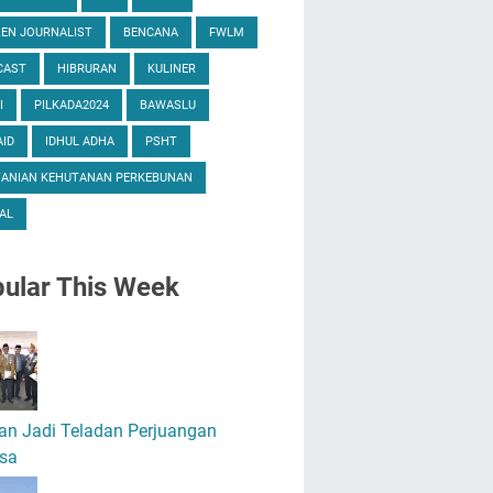
ZEN JOURNALIST
BENCANA
FWLM
CAST
HIBRURAN
KULINER
I
PILKADA2024
BAWASLU
ID
IDHUL ADHA
PSHT
TANIAN KEHUTANAN PERKEBUNAN
AL
ular
This Week
an Jadi Teladan Perjuangan
sa