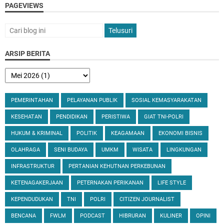
PAGEVIEWS
ARSIP BERITA
PEMERINTAHAN
PELAYANAN PUBLIK
SOSIAL KEMASYARAKATAN
KESEHATAN
PENDIDIKAN
PERISTIWA
GIAT TNI-POLRI
HUKUM & KRIMINAL
POLITIK
KEAGAMAAN
EKONOMI BISNIS
OLAHRAGA
SENI BUDAYA
UMKM
WISATA
LINGKUNGAN
INFRASTRUKTUR
PERTANIAN KEHUTNAN PERKEBUNAN
KETENAGAKERJAAN
PETERNAKAN PERIKANAN
LIFE STYLE
KEPENDUDUKAN
TNI
POLRI
CITIZEN JOURNALIST
BENCANA
FWLM
PODCAST
HIBRURAN
KULINER
OPINI