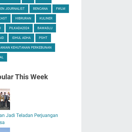
ZEN JOURNALIST
BENCANA
FWLM
CAST
HIBRURAN
KULINER
I
PILKADA2024
BAWASLU
ID
IDHUL ADHA
PSHT
TANIAN KEHUTANAN PERKEBUNAN
AL
ular
This Week
an Jadi Teladan Perjuangan
sa