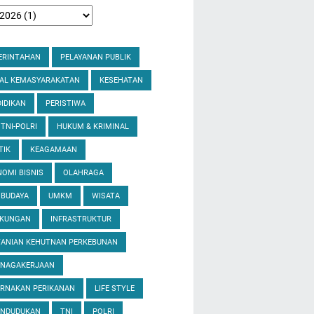
ERINTAHAN
PELAYANAN PUBLIK
IAL KEMASYARAKATAN
KESEHATAN
IDIKAN
PERISTIWA
 TNI-POLRI
HUKUM & KRIMINAL
TIK
KEAGAMAAN
OMI BISNIS
OLAHRAGA
 BUDAYA
UMKM
WISATA
GKUNGAN
INFRASTRUKTUR
TANIAN KEHUTNAN PERKEBUNAN
ENAGAKERJAAN
ERNAKAN PERIKANAN
LIFE STYLE
ENDUDUKAN
TNI
POLRI