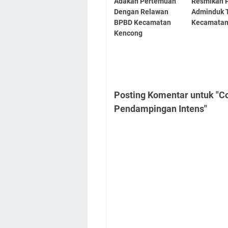
Adakan Pertemuan
Resmikan 
Dengan Relawan
Adminduk T
BPBD Kecamatan
Kecamata
Kencong
Posting Komentar untuk "C
Pendampingan Intens"