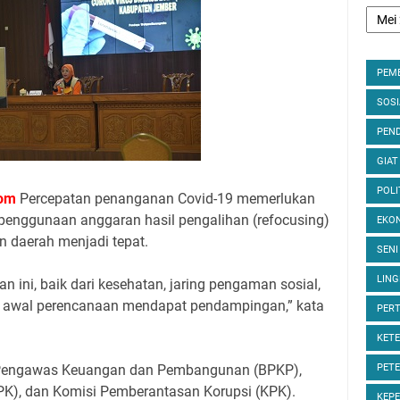
PEM
SOS
PEND
GIAT
POLI
om
Percepatan penanganan Covid-19 memerlukan
enggunaan anggaran hasil pengalihan (refocusing)
EKON
n daerah menjadi tepat.
SENI
LIN
ini, baik dari kesehatan, jaring pengaman sosial,
i awal perencanaan mendapat pendampingan,” kata
PER
KET
 Pengawas Keuangan dan Pembangunan (BPKP),
PET
K), dan Komisi Pemberantasan Korupsi (KPK).
KEP