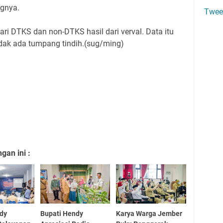
ngnya.
Twee
dari DTKS dan non-DTKS hasil dari verval. Data itu
idak ada tumpang tindih.(sug/ming)
an ini :
ndy
Bupati Hendy
Karya Warga Jember