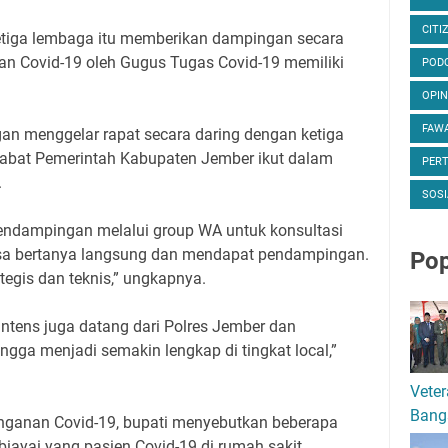
CITI
tiga lembaga itu memberikan dampingan secara
gan Covid-19 oleh Gugus Tugas Covid-19 memiliki
POD
OPIN
FAWA
an menggelar rapat secara daring dengan ketiga
jabat Pemerintah Kabupaten Jember ikut dalam
PER
.
SOSI
 pendampingan melalui group WA untuk konsultasi
isa bertanya langsung dan mendapat pendampingan.
Pop
tegis dan teknis,” ungkapnya.
ntens juga datang dari Polres Jember dan
ngga menjadi semakin lengkap di tingkat local,”
Veter
Bang
nganan Covid-19, bupati menyebutkan beberapa
ayai yang pasien Covid-19 di rumah sakit,