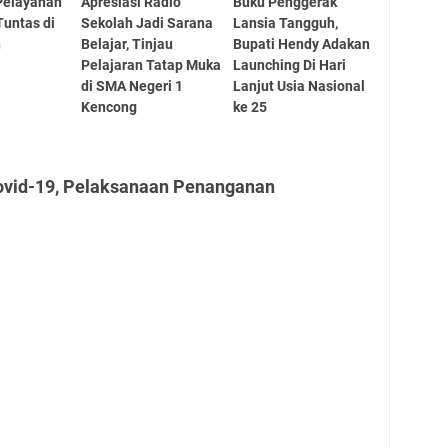
Pelayanan
Apresiasi Radio
Buku Penggerak
untas di
Sekolah Jadi Sarana
Lansia Tangguh,
n
Belajar, Tinjau
Bupati Hendy Adakan
Pelajaran Tatap Muka
Launching Di Hari
di SMA Negeri 1
Lanjut Usia Nasional
Kencong
ke 25
ovid-19, Pelaksanaan Penanganan