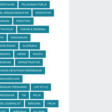
ERINTAHAN
PELAYANAN PUBLIK
IAL KEMASYARAKATAN
KESEHATAN
IDIKAN
PERISTIWA
 TNI-POLRI
HUKUM & KRIMINAL
TIK
KEAGAMAAN
OMI BISNIS
OLAHRAGA
 BUDAYA
UMKM
WISATA
GKUNGAN
INFRASTRUKTUR
TANIAN KEHUTNAN PERKEBUNAN
ENAGAKERJAAN
ERNAKAN PERIKANAN
LIFE STYLE
ENDUDUKAN
TNI
POLRI
ZEN JOURNALIST
BENCANA
FWLM
CAST
HIBRURAN
KULINER