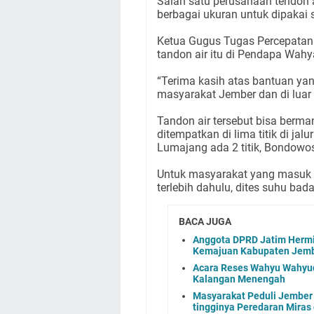
Salah satu perusahaan tendon 
berbagai ukuran untuk dipakai 
Ketua Gugus Tugas Percepatan
tandon air itu di Pendapa Wah
“Terima kasih atas bantuan y
masyarakat Jember dan di luar 
Tandon air tersebut bisa berma
ditempatkan di lima titik di ja
Lumajang ada 2 titik, Bondowoso
Untuk masyarakat yang masuk 
terlebih dahulu, dites suhu bad
BACA JUGA
Anggota DPRD Jatim Hermi
Kemajuan Kabupaten Jem
Acara Reses Wahyu Wahyudi
Kalangan Menengah
Masyarakat Peduli Jember
tingginya Peredaran Miras