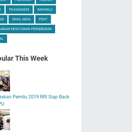
I
PILKADA2024
BAWASLU
ID
IDHUL ADHA
PSHT
TANIAN KEHUTANAN PERKEBUNAN
AL
ular
This Week
eskan Pemilu 2019 RRI Siap Back
PU