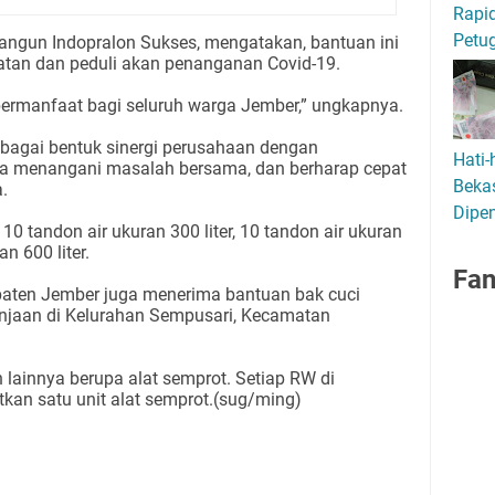
Rapid
Petu
Bangun Indopralon Sukses, mengatakan, bantuan ini
atan dan peduli akan penanganan Covid-19.
ermanfaat bagi seluruh warga Jember,” ungkapnya.
ebagai bentuk sinergi perusahaan dengan
Hati-
ma menangani masalah bersama, dan berharap cepat
Bekas
.
Dipen
0 tandon air ukuran 300 liter, 10 tandon air ukuran
an 600 liter.
Fa
aten Jember juga menerima bantuan bak cuci
lanjaan di Kelurahan Sempusari, Kecamatan
 lainnya berupa alat semprot. Setiap RW di
an satu unit alat semprot.(sug/ming)