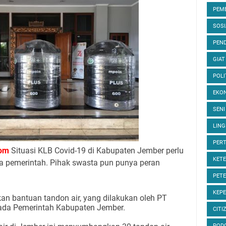
PEM
SOS
PEND
GIAT
POLI
EKON
SENI
LIN
PER
om
Situasi KLB Covid-19 di Kabupaten Jember perlu
KET
a pemerintah. Pihak swasta pun punya peran
PET
KEP
an bantuan tandon air, yang dilakukan oleh PT
ada Pemerintah Kabupaten Jember.
CITI
POD