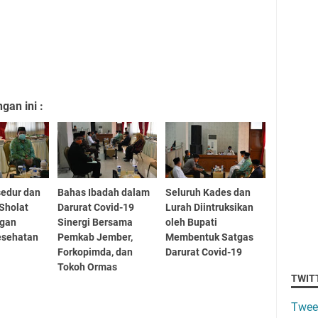
an ini :
sedur dan
Bahas Ibadah dalam
Seluruh Kades dan
Sholat
Darurat Covid-19
Lurah Diintruksikan
ngan
Sinergi Bersama
oleh Bupati
esehatan
Pemkab Jember,
Membentuk Satgas
Forkopimda, dan
Darurat Covid-19
Tokoh Ormas
TWIT
Twee