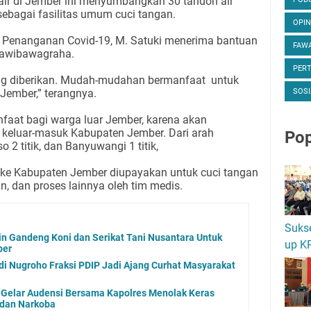
air di Jember ini menyumbangkan 30 tandon air
sebagai fasilitas umum cuci tangan.
OPIN
 Penanganan Covid-19, M. Satuki menerima bantuan
FAWA
yawibawagraha.
PER
ang diberikan. Mudah-mudahan bermanfaat untuk
Jember,” terangnya.
SOSI
nfaat bagi warga luar Jember, karena akan
lur keluar-masuk Kabupaten Jember. Dari arah
Pop
 2 titik, dan Banyuwangi 1 titik,
ke Kabupaten Jember diupayakan untuk cuci tangan
an, dan proses lainnya oleh tim medis.
Suks
n Gandeng Koni dan Serikat Tani Nusantara Untuk
up K
ber
 Nugroho Fraksi PDIP Jadi Ajang Curhat Masyarakat
 Gelar Audensi Bersama Kapolres Menolak Keras
 dan Narkoba