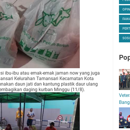
OPIN
FAWA
PER
SOSI
Pop
si ibu-ibu atau emak-emak jaman now yang juga
mansari Kelurahan Tamansari Kecamatan Kota
kan daun jati dan kantung plastik daur ulang
embagikan daging kurban Minggu (11/8).
Veter
Bang