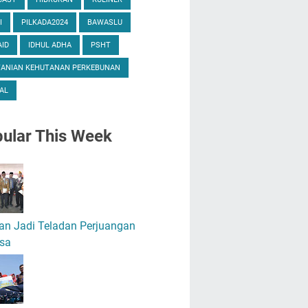
I
PILKADA2024
BAWASLU
ID
IDHUL ADHA
PSHT
TANIAN KEHUTANAN PERKEBUNAN
AL
ular
This Week
an Jadi Teladan Perjuangan
sa