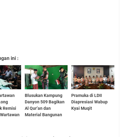
an ini :
artawan
Blusukan Kampung
Pramuka di LDII
 Long
Danyon 509 Bagikan
Diapresiasi Wabup
k Remisi
Al Qur’an dan
Kyai Muqit
 Wartawan
Material Bangunan