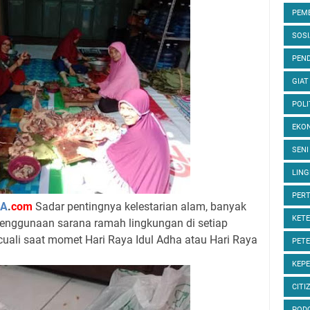
PEM
SOS
PEND
GIAT
POLI
EKON
SENI
LIN
PER
A
.
com
Sadar pentingnya kelestarian alam, banyak
KET
nggunaan sarana ramah lingkungan di setiap
ecuali saat momet Hari Raya Idul Adha atau Hari Raya
PET
KEP
CITI
POD