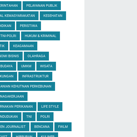
ERINTAHAN
PELAYANAN PUBLIK
IAL KEMASYARAKATAN
KESEHATAN
IDIKAN
PERISTIWA
 TNI-POLRI
HUKUM & KRIMINAL
TIK
KEAGAMAAN
OMI BISNIS
OLAHRAGA
 BUDAYA
UMKM
WISATA
GKUNGAN
INFRASTRUKTUR
TANIAN KEHUTNAN PERKEBUNAN
ENAGAKERJAAN
ERNAKAN PERIKANAN
LIFE STYLE
ENDUDUKAN
TNI
POLRI
ZEN JOURNALIST
BENCANA
FWLM
CAST
HIBRURAN
KULINER