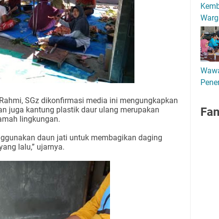
Kemb
Warg
Wawa
Pener
r Rahmi, SGz dikonfirmasi media ini mengungkapkan
n juga kantung plastik daur ulang merupakan
Fa
mah lingkungan.
nggunakan daun jati untuk membagikan daging
ang lalu,” ujarnya.