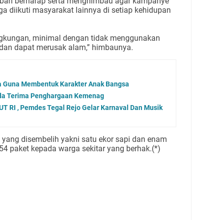
ban berharap serta menghimbau agar kampanye
a diikuti masyarakat lainnya di setiap kehidupan
ingkungan, minimal dengan tidak menggunakan
ai dan dapat merusak alam,” himbaunya.
a Guna Membentuk Karakter Anak Bangsa
aida Terima Penghargaan Kemenag
 RI , Pemdes Tegal Rejo Gelar Karnaval Dan Musik
yang disembelih yakni satu ekor sapi dan enam
4 paket kepada warga sekitar yang berhak.(*)