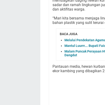
membagikan daging hewan kur
sadar dan ramah lingkungan jug
dan aktifitas warga.
“Mari kita bersama menjaga l
bahan plastik yang sulit terur
BACA JUGA
Melalui Pendekatan Agam
Mantul Luurrr…. Bupati F
Malam Puncak Perayaan HUT
Dangdut
Pantauan media, hewan kurban 
ekor kambing yang dibagikan 25