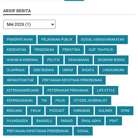
ARSIP BERITA
PEMERINTAHAN
PELAYANAN PUBLIK
SOSIAL KEMASYARAKATAN
KESEHATAN
PENDIDIKAN
PERISTIWA
GIAT TNI-POLRI
HUKUM & KRIMINAL
POLITIK
KEAGAMAAN
EKONOMI BISNIS
OLAHRAGA
SENI BUDAYA
UMKM
WISATA
LINGKUNGAN
INFRASTRUKTUR
PERTANIAN KEHUTNAN PERKEBUNAN
KETENAGAKERJAAN
PETERNAKAN PERIKANAN
LIFE STYLE
KEPENDUDUKAN
TNI
POLRI
CITIZEN JOURNALIST
BENCANA
FWLM
PODCAST
HIBRURAN
KULINER
OPINI
PILKADA2024
BAWASLU
FAWAID
IDHUL ADHA
PSHT
PERTANIAN KEHUTANAN PERKEBUNAN
SOSIAL