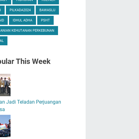
I
PILKADA2024
BAWASLU
ID
IDHUL ADHA
PSHT
TANIAN KEHUTANAN PERKEBUNAN
AL
ular
This Week
an Jadi Teladan Perjuangan
sa