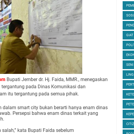
PEM
SOS
PEND
GIAT
POLI
EKON
SENI
LIN
om
Bupati Jember dr. Hj. Faida, MMR., menegaskan
PER
a tergantung pada Dinas Komunikasi dan
ram itu tergantung pada semua pihak.
KET
PET
 dalam smart city bukan berarti hanya enam dinas
jawab. Persepsi bahwa enam dinas terkait yang
KEP
h.
CITI
 salah,” kata Bupati Faida sebelum
POD