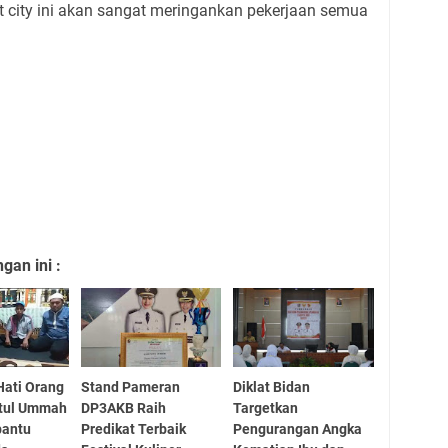
t city ini akan sangat meringankan pekerjaan semua
an ini :
ati Orang
Stand Pameran
Diklat Bidan
atul Ummah
DP3AKB Raih
Targetkan
bantu
Predikat Terbaik
Pengurangan Angka