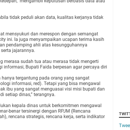
kedepan, mengambil keputusan berbasis data atau
la tidak peduli akan data, kualitas kerjanya tidak
gat mensyukuri dan merespon dengan semangat
ity ini. Ia juga menyampaikan ucapan terima kasih
an pendamping ahli atas kesungguhannya
serta jajarannya.
ng merasa sudah tua atau merasa tidak mengerti
 informasi, Bupati Faida berpesan agar percaya diri
an hanya tergantung pada orang yang sangat
logi informasi, red). Tetapi yang bisa mengawal
ak ibu yang sangat menguasai visi misi bupati dan
di setiap dinas,” terangnya.
rlukan kepala dinas untuk berkomitmen mengawal
benar-benar tersinergi dengan RPJM (Rencana
TWIT
rencana strategis, rencana kerja, serta indikator
Twee