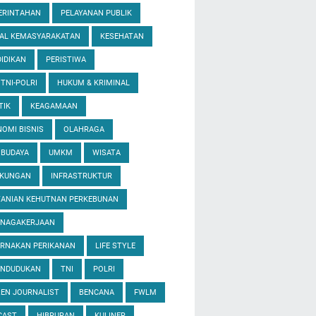
ERINTAHAN
PELAYANAN PUBLIK
IAL KEMASYARAKATAN
KESEHATAN
IDIKAN
PERISTIWA
 TNI-POLRI
HUKUM & KRIMINAL
TIK
KEAGAMAAN
OMI BISNIS
OLAHRAGA
 BUDAYA
UMKM
WISATA
GKUNGAN
INFRASTRUKTUR
TANIAN KEHUTNAN PERKEBUNAN
ENAGAKERJAAN
ERNAKAN PERIKANAN
LIFE STYLE
ENDUDUKAN
TNI
POLRI
ZEN JOURNALIST
BENCANA
FWLM
CAST
HIBRURAN
KULINER