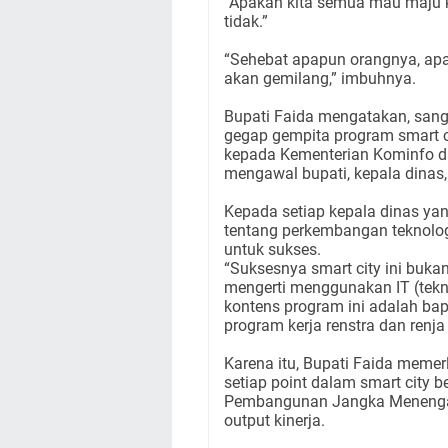
“Apakah kita semua mau maju 
tidak.”
“Sehebat apapun orangnya, apabi
akan gemilang,” imbuhnya.
Bupati Faida mengatakan, san
gegap gempita program smart c
kepada Kementerian Kominfo d
mengawal bupati, kepala dinas, 
Kepada setiap kepala dinas ya
tentang perkembangan teknologi
untuk sukses.
“Suksesnya smart city ini buk
mengerti menggunakan IT (tekno
kontens program ini adalah bap
program kerja renstra dan renja 
Karena itu, Bupati Faida meme
setiap point dalam smart city 
Pembangunan Jangka Menengah), 
output kinerja.