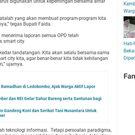
 harus digunakan untuk kepentingan bersama antar
Kemb
Warg
 datalah yang akan membuat program-program kita
a,” tegas Bupati Faida.
h menerima laporan semua OPD telah
smart city.
Hati-
Bekas
edar tandatangan. Kita akan selalu bersama-sama
Dipen
t city kita, agar benar-benar kita tidak kehilangan
,” ujarnya.
Fa
 Ramadhan di Ledokombo, Ajak Warga Aktif Lapor
mber dan REI Gelar Sahur Bareng serta Santunan bagi
n Gandeng Koni dan Serikat Tani Nusantara Untuk
ber
h teknologi informasi. Tetapi persoalan paradigma,