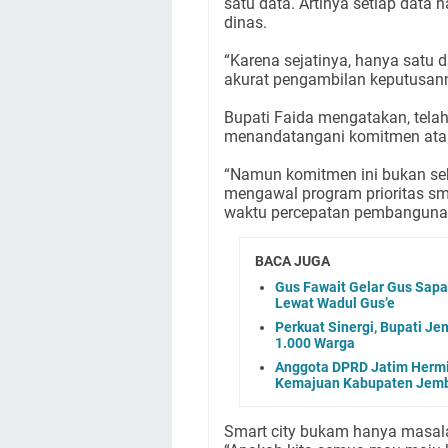
satu data. Artinya setiap data
dinas.
“Karena sejatinya, hanya satu
akurat pengambilan keputusanny
Bupati Faida mengatakan, tela
menandatangani komitmen atas 
“Namun komitmen ini bukan sek
mengawal program prioritas smar
waktu percepatan pembangunan
BACA JUGA
Gus Fawait Gelar Gus Sapa
Lewat Wadul Gus’e
Perkuat Sinergi, Bupati Je
1.000 Warga
Anggota DPRD Jatim Hermi
Kemajuan Kabupaten Jem
Smart city bukam hanya masala