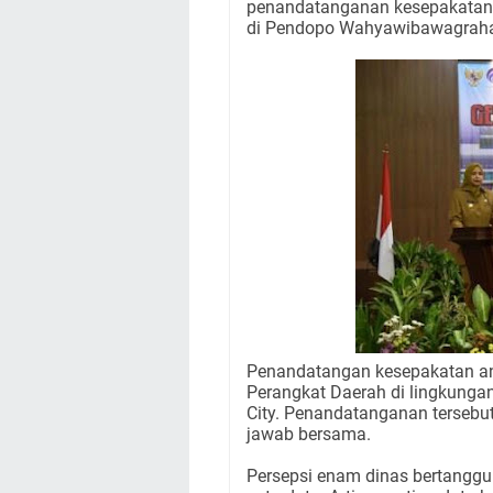
penandatanganan kesepakatan 
di Pendopo Wahyawibawagraha,
Penandatangan kesepakatan an
Perangkat Daerah di lingkung
City. Penandatanganan terseb
jawab bersama.
Persepsi enam dinas bertanggun