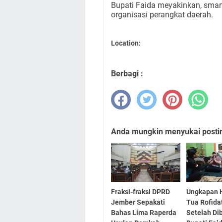
Bupati Faida meyakinkan, smar
organisasi perangkat daerah.
Location:
Berbagi :
Anda mungkin menyukai posting
Fraksi-fraksi DPRD
Ungkapan H
Jember Sepakati
Tua Rofid
Bahas Lima Raperda
Setelah Di