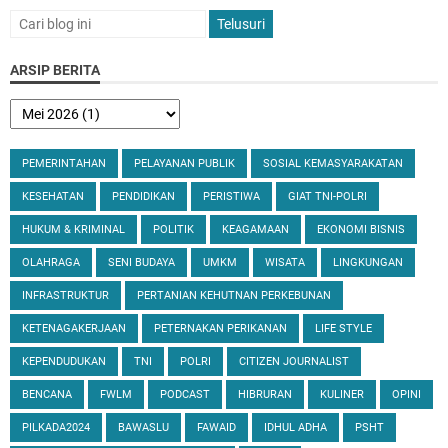
ARSIP BERITA
PEMERINTAHAN
PELAYANAN PUBLIK
SOSIAL KEMASYARAKATAN
KESEHATAN
PENDIDIKAN
PERISTIWA
GIAT TNI-POLRI
HUKUM & KRIMINAL
POLITIK
KEAGAMAAN
EKONOMI BISNIS
OLAHRAGA
SENI BUDAYA
UMKM
WISATA
LINGKUNGAN
INFRASTRUKTUR
PERTANIAN KEHUTNAN PERKEBUNAN
KETENAGAKERJAAN
PETERNAKAN PERIKANAN
LIFE STYLE
KEPENDUDUKAN
TNI
POLRI
CITIZEN JOURNALIST
BENCANA
FWLM
PODCAST
HIBRURAN
KULINER
OPINI
PILKADA2024
BAWASLU
FAWAID
IDHUL ADHA
PSHT