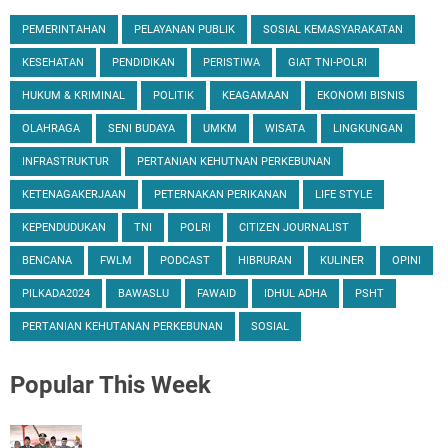
PEMERINTAHAN
PELAYANAN PUBLIK
SOSIAL KEMASYARAKATAN
KESEHATAN
PENDIDIKAN
PERISTIWA
GIAT TNI-POLRI
HUKUM & KRIMINAL
POLITIK
KEAGAMAAN
EKONOMI BISNIS
OLAHRAGA
SENI BUDAYA
UMKM
WISATA
LINGKUNGAN
INFRASTRUKTUR
PERTANIAN KEHUTNAN PERKEBUNAN
KETENAGAKERJAAN
PETERNAKAN PERIKANAN
LIFE STYLE
KEPENDUDUKAN
TNI
POLRI
CITIZEN JOURNALIST
BENCANA
FWLM
PODCAST
HIBRURAN
KULINER
OPINI
PILKADA2024
BAWASLU
FAWAID
IDHUL ADHA
PSHT
PERTANIAN KEHUTANAN PERKEBUNAN
SOSIAL
Popular
This Week